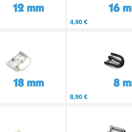
éparation Kit Horlogerie
4,90 €
terchangeables
 bracelet montre
8,90 €
 au choix + 1 Pointeau de pose
on montre