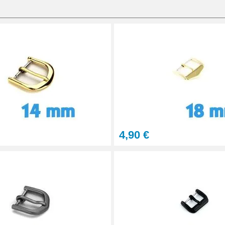
on bracelet montre
e bracelet montre
4,90 €