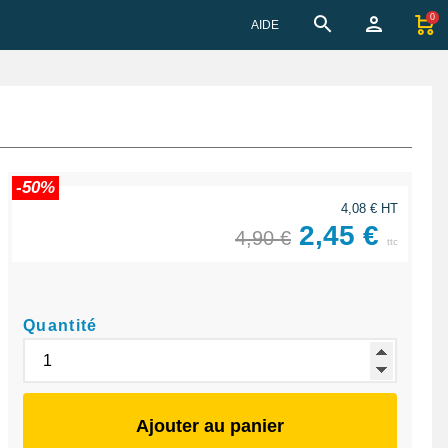
0
AIDE
-50%
4,08 € HT
2,45 €
4,90 €
ttc
Quantité
Ajouter au panier