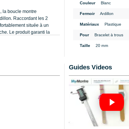
Couleur
Blanc
u, la boucle montre
Fermoir
Ardillon
dillon. Raccordant les 2
Matériaux
Plastique
nfortablement située à un
he. Le produit garanti la
Pour
Bracelet à trous
st constituée de
n
Taille
20 mm
e d'une règle ou un
pied à
t la bonne mensuration
Guides Videos
nsemble, ce produit
alle strictement sur un
ire concorder avec les
te de mesurer 20 mm
boucle sans difficulté il
r 2 pompes (6 à 37mm) et