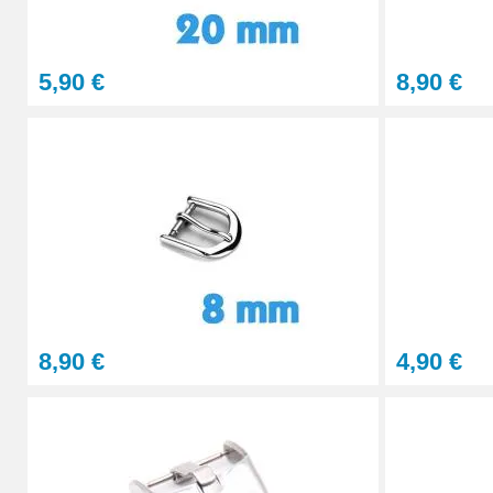
Lot Outils Montre 12 pièces + Sacoche - R
5,90 €
8,90 €
32,90 €
Lunettes grossissantes à LED à verres in
23,90 €
Pointeau de pose de précision réparation
4,90 €
8,90 €
4,90 €
Kit Réparation Bracelet Montre 2 Pompes
4,90 €
Lunettes grossissement variable réparati