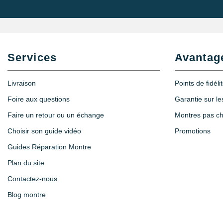
16,90 €
Monocle loupe horloger à pince Zoom X1
15,90 €
Services
Avantag
Livraison
Points de fidéli
Loupe montre puissance grossissement 
Foire aux questions
Garantie sur l
6,90 €
Faire un retour ou un échange
Montres pas c
Choisir son guide vidéo
Promotions
Guides Réparation Montre
Plan du site
Contactez-nous
Blog montre