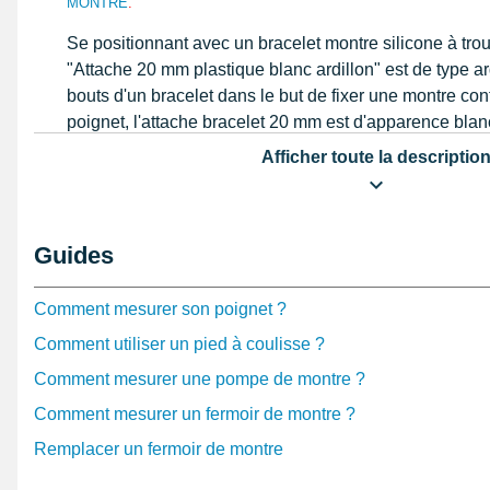
MONTRE
.
Se positionnant avec un bracelet montre silicone à tro
"Attache 20 mm plastique blanc ardillon" est de type ar
bouts d'un bracelet dans le but de fixer une montre co
poignet, l'attache bracelet 20 mm est d'apparence blanc
longévité du bracelet de montre à réparer puisqu'elle e
Afficher toute la descriptio
plastique. Veuillez bien respecter la dimension à l'aid
coulisse
sur un
bracelet mesurant 20 mm
en mesuran
intégralement à hauteur des terminaisons du bracelet.
Guides
Attache 20 mm plastique blanc ardillon en détail
Adoptée afin d'assembler deux parties d'un bracelet e
Comment mesurer son poignet ?
horloger est longue de 20 mm. De forme ardillon, s'inst
Comment utiliser un pied à coulisse ?
bracelet contenant des trous pour l'ardillon. Afin de fa
Comment mesurer une pompe de montre ?
mensurations prise, le bracelet en réparation nécessi
similaire à la boucle. Si vous avez envie de dégager la 
Comment mesurer un fermoir de montre ?
est essentiel de se procurer un
Kit réparation pas che
Remplacer un fermoir de montre
pointeau de pose pour bracelet montre
.