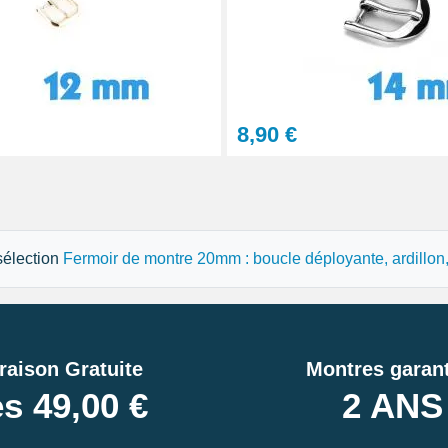
tils
8,90 €
let montre
 sélection
Fermoir de montre 20mm : boucle déployante, ardillon, c
raison Gratuite
Montres garant
s 49,00 €
2 ANS