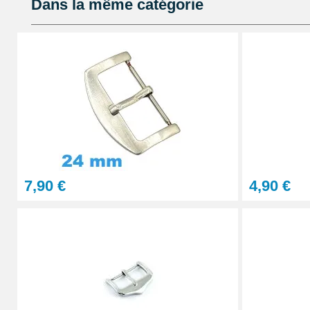
Dans la même catégorie
22,90 €
Petit pointeau de pose plastique réparati
2,90 €
Pointeau de pose professionnel démontag
5,90 €
7,90 €
4,90 €
Loupe grossissante 10X avec LED
8,90 €
Loupe grossissante 10X
6,90 €