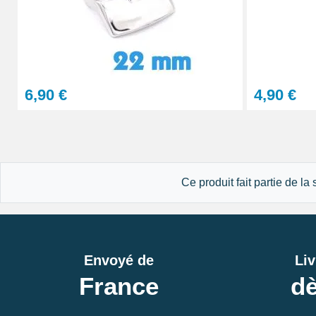
13,90 €
Sacoche pour réparation de montre - 12 ou
6,90 €
4,90 €
32,90 €
Gros pointeau de pose manipulation brace
4,90 €
Ce produit fait partie de la
Pointeau de pose à 2 têtes
7,90 €
Envoyé de
Liv
France
dè
Pied à coulisse digital pas cher