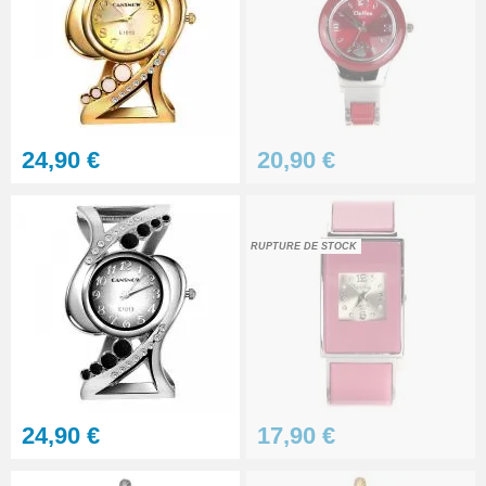
39,90 €
Pied à coulisse digital pas cher
16,90 €
24,90 €
20,90 €
Cloche de démontage horloger
anti poussière
14,90 €
RUPTURE DE STOCK
Marteau d'horlogerie
professionnel
8,90 €
Outil d'ouverture de montre à
fond clipsé
24,90 €
17,90 €
5,90 €