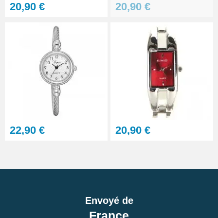
photo et montre
20,90 €
20,90 €
9,90 €
PolyWatch anti rayure verre
minéral
27,90 €
Polish pour polir métal même
rouillé - Autosol
RUPTURE DE STOCK
17,90 €
22,90 €
20,90 €
Envoyé de
France