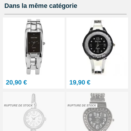
Dans la même catégorie
Outil soulever couvercle arrière
montre
4,90 €
Pince antistatique montre pas
chère
5,90 €
Kit - Changer la pile d'une
20,90 €
19,90 €
montre - réparation pas chère
10,90 €
RUPTURE DE STOCK
RUPTURE DE STOCK
À configurer