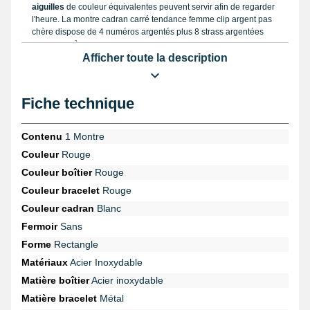
aiguilles
de couleur équivalentes peuvent servir afin de regarder
l'heure. La montre cadran carré tendance femme clip argent pas
chère dispose de 4 numéros argentés plus 8 strass argentées
comme repères.
Afficher toute la description
Le bracelet
Composé avec de l'acier
de teinte rouge
, le bracelet montre
Fiche technique
mesure 20 mm en largeur
. Ce bracelet ne comporte pas de
fermeture, des ressorts assurent le réglage au niveau du poignet
et se porte comme un véritable bijou.
Contenu
1 Montre
Couleur
Rouge
Couleur boîtier
Rouge
Couleur bracelet
Rouge
Couleur cadran
Blanc
Fermoir
Sans
Forme
Rectangle
Matériaux
Acier Inoxydable
Matière boîtier
Acier inoxydable
Matière bracelet
Métal