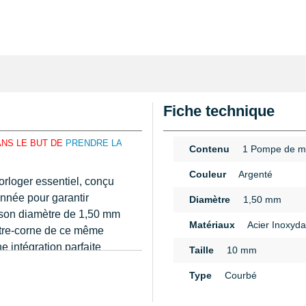
Fiche technique
ANS LE BUT DE
PRENDRE LA
Contenu
1 Pompe de m
Couleur
Argenté
rloger essentiel, conçu
onnée pour garantir
Diamètre
1,50 mm
t son diamètre de 1,50 mm
Matériaux
Acier Inoxyda
ntre-corne de ce même
e intégration parfaite
Taille
10 mm
 du bracelet sans risque
n
Type
Courbé
te sur les extrémités
et évite tout glissement