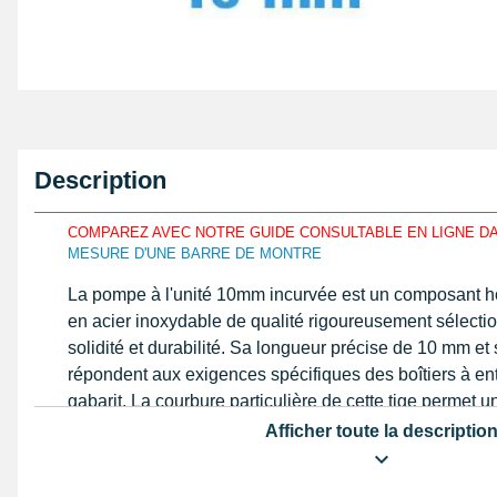
Description
COMPAREZ AVEC NOTRE GUIDE CONSULTABLE EN LIGNE D
MESURE D'UNE BARRE DE MONTRE
La pompe à l'unité 10mm incurvée est un composant ho
en acier inoxydable de qualité rigoureusement sélecti
solidité et durabilité. Sa longueur précise de 10 mm e
répondent aux exigences spécifiques des boîtiers à e
gabarit. La courbure particulière de cette tige permet un
dans les boîtiers incurvés, assurant une fixation fiable
Afficher toute la descriptio
de jeu ou d'usure prématurée. La double rainure présen
facilite l'installation en offrant une meilleure accroche 