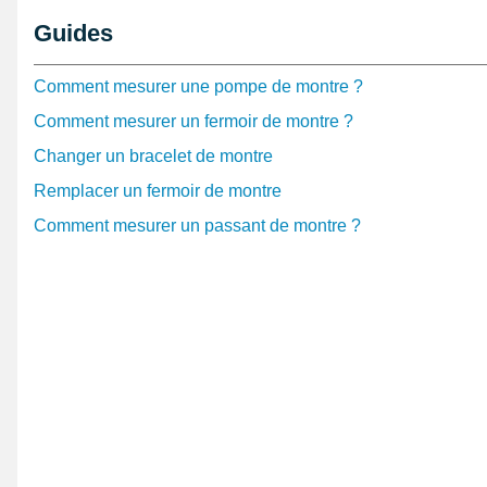
indésirable, apportant ainsi une finition nette et profes
Guides
conception technique évite les contraintes lors du mont
pérennité de l'assemblage.
Comment mesurer une pompe de montre ?
Pour réussir cette opération avec précision, il est consei
Comment mesurer un fermoir de montre ?
de pose classique pour montre
, outil indispensable pou
Changer un bracelet de montre
facilement les barres à ressort, limitant les risques 
composants fragiles. À la suite de ce montage, de nom
Remplacer un fermoir de montre
également confiance à un
lot d'outils montre 12 pièce
Comment mesurer un passant de montre ?
permet d'effectuer toutes les opérations courantes de ré
horloger avec rigueur et efficacité, de l'ouverture du b
pile.
L'attention portée au diamètre précisément calibré, ain
minutieusement réalisé sur cette pompe à ressort, renfo
final. Opter pour ce type de composant c’est choisir la t
assemblage soigné, synonyme de confort d'usage et de
L'investissement dans des pièces adaptées et des outil
satisfaction d'un résultat conforme aux standards profe