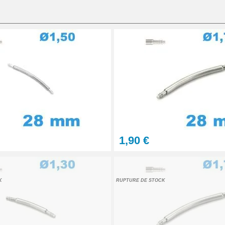
 bracelet montre
 au choix + 1 Pointeau de pose
1,90 €
tils
K
RUPTURE DE STOCK
let montre