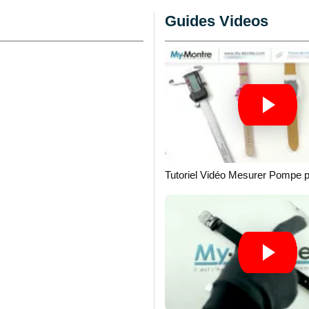
sionnelle. Ce soin dans la
Guides Videos
age et garantit la
llé d'utiliser un
pointeau
r retirer et replacer
d'endommagement sur les
breux horlogers font
s avec sacoche
, qui
paration et d'entretien
oîtier au changement de
Tutoriel Vidéo Mesurer Pompe 
si qu'au chanfrein
rce la qualité du résultat
ranquillité d’un
 longévité du bracelet.
s spécialisés assure la
ssionnels, tant pour les