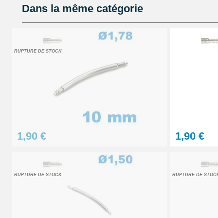
Dans la même catégorie
32,90 €
Pointeau de pose de précision réparation
RUPTURE DE STOCK
4,90 €
Kit Réparation Bracelet Montre 2 Pompes
4,90 €
1,90 €
1,90 €
Sacoche pour réparation de montre - 12 ou
32,90 €
RUPTURE DE STOCK
RUPTURE DE STOC
Gros pointeau de pose manipulation brace
4,90 €