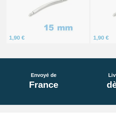
1,90 €
1,90 €
Envoyé de
Liv
France
dè