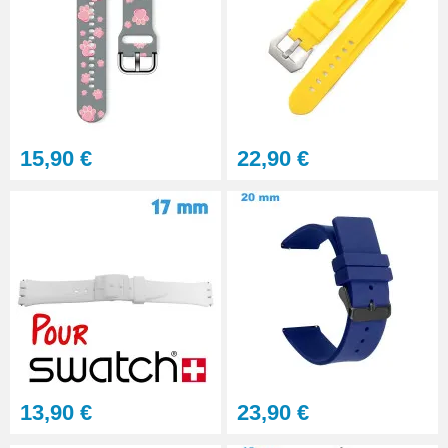
Multifonction
23,90 €
Sacoche Outils Horlogerie
complet de Réparation - 13
pièces
45,90 €
15,90 €
22,90 €
13,90 €
23,90 €