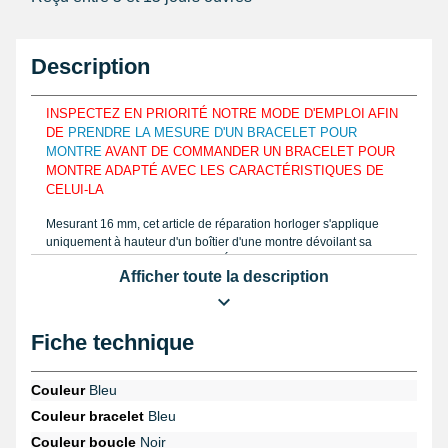
Description
INSPECTEZ EN PRIORITÉ NOTRE MODE D'EMPLOI AFIN
DE
PRENDRE LA MESURE D'UN BRACELET POUR
MONTRE
AVANT DE COMMANDER UN BRACELET POUR
MONTRE ADAPTÉ AVEC LES CARACTÉRISTIQUES DE
CELUI-LA
Mesurant 16 mm, cet article de réparation horloger s'applique
uniquement à hauteur d'un boîtier d'une montre dévoilant sa
mesure d'entre-corne conforme. Élaboré grâce à du silicone dans
Afficher toute la description
le but de facilement coller aux courbes du poignet et de le
maintenir normalement. Évaluez la taille d'un bracelet montre que
vous entreprenez de réparer comme le mode d'emploi
consultable grâce à un
pied à coulisse à lecture numérique
ou
Fiche technique
une règle graduée et trouvez directement le gabarit correct.
Formé à l'aide de silicone, le bracelet pour montre 16 mm est
composé d'une boucle ardillon.
Couleur
Bleu
Couleur bracelet
Bleu
Cet article de réparation horloger est neuf et est à assembler au
niveau d'un boîtier d'une montre avec une
pompe pour montre
.
Couleur boucle
Noir