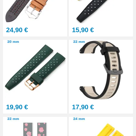
Gros pointeau de pose
manipulation bracelet montre
4,90 €
24,90 €
15,90 €
Pointeau de pose à 2 têtes
7,90 €
Outil pointeau de pose suisse
professionnel BERGEON
28,90 €
Pointeau de Pose Tête
19,90 €
17,90 €
Interchangeable
9,90 €
Kit Réparation Montre