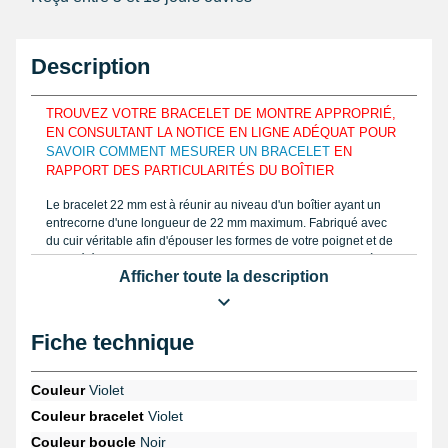
Description
TROUVEZ VOTRE BRACELET DE MONTRE APPROPRIÉ,
EN CONSULTANT LA NOTICE EN LIGNE ADÉQUAT POUR
SAVOIR COMMENT MESURER UN BRACELET
EN
RAPPORT DES PARTICULARITÉS DU BOÎTIER
Le bracelet 22 mm est à réunir au niveau d'un boîtier ayant un
entrecorne d'une longueur de 22 mm maximum. Fabriqué avec
du cuir véritable afin d'épouser les formes de votre poignet et de
le lier élégamment. Mesurez la proportion de votre bracelet à
Afficher toute la description
réparer, déterminez la longueur avec un
pied à coulisse pas cher
semblable à notre notice proposé sur notre site internet. Le
bracelet pour montre est composé au moyen de cuir véritable
possédant une attache ardillon.
Fiche technique
Achetez une
pompe de montre
afin de fusionner le bracelet à la
montre. Un bracelet montre démodé nécessite d'être délogé en
Couleur
Violet
vous fournissant de le
set d'outil montre, 12 pièces avec sacoche
Couleur bracelet
Violet
provenant de la catégorie
outil horloger pas cher
. En survolant la
page
montre Automatique / Mécanique
, reconnaissez
Couleur boucle
Noir