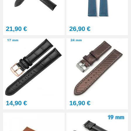
Gros pointeau de pose
manipulation bracelet montre
4,90 €
21,90 €
26,90 €
Pointeau de pose à 2 têtes
7,90 €
Outil pointeau de pose suisse
professionnel BERGEON
28,90 €
Pointeau de Pose Tête
14,90 €
16,90 €
Interchangeable
9,90 €
Kit Réparation Montre