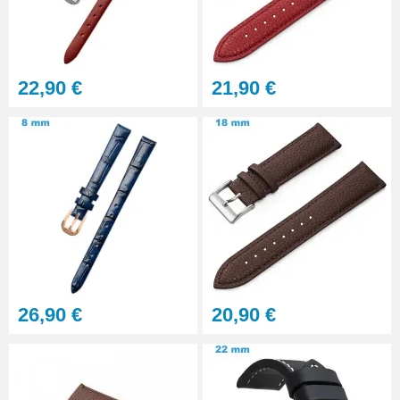
Gros pointeau de pose
manipulation bracelet montre
4,90 €
22,90 €
21,90 €
Pointeau de pose à 2 têtes
7,90 €
Outil pointeau de pose suisse
professionnel BERGEON
28,90 €
Pointeau de Pose Tête
26,90 €
20,90 €
Interchangeable
9,90 €
Kit Réparation Montre