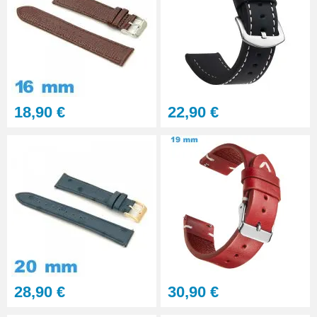
Multifonction
23,90 €
Sacoche Outils Horlogerie
complet de Réparation - 13
pièces
45,90 €
18,90 €
22,90 €
28,90 €
30,90 €