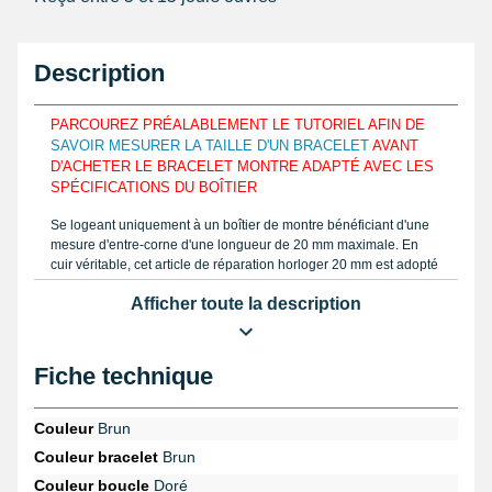
Description
PARCOUREZ PRÉALABLEMENT LE TUTORIEL AFIN DE
SAVOIR MESURER LA TAILLE D'UN BRACELET
AVANT
D'ACHETER LE BRACELET MONTRE ADAPTÉ AVEC LES
SPÉCIFICATIONS DU BOÎTIER
Se logeant uniquement à un boîtier de montre bénéficiant d'une
mesure d'entre-corne d'une longueur de 20 mm maximale. En
cuir véritable, cet article de réparation horloger 20 mm est adopté
afin de simplement s'assortir aux formes de votre poignet et
Afficher toute la description
d'aisément le garder. Obtenez l'exemplaire correct du bracelet
pour montre que vous essayez de réparer comme notre tutoriel
sur My-Montre avec un
pied à coulisse à lecture numérique
. Le
bracelet montre 20 mm est conçu à base de cuir véritable.
Fiche technique
Achetez une
pompe montre pas cher
dans le but de rassembler
un bracelet au niveau d'un boîtier. Il est utile de disposer le
outil
Couleur
Brun
pointeau de pose suisse professionnel bergeon
provenant de la
Couleur bracelet
Brun
rubrique
outil horloger
si vous décidez de sortir un bracelet pour
montre fatigué. En sillonant la rubrique
montre Cyber Design
,
Couleur boucle
Doré