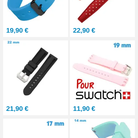
Gros pointeau de pose
manipulation bracelet montre
4,90 €
19,90 €
22,90 €
Pointeau de pose à 2 têtes
7,90 €
Outil pointeau de pose suisse
professionnel BERGEON
28,90 €
Pointeau de Pose Tête
21,90 €
11,90 €
Interchangeable
9,90 €
Kit Réparation Montre