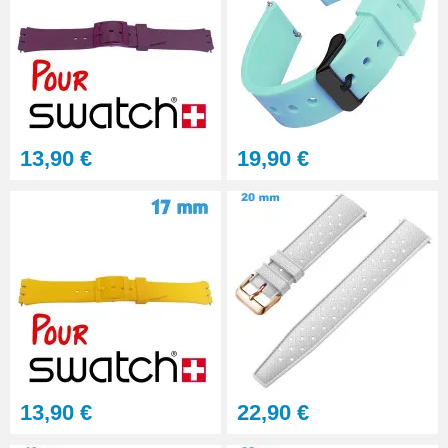
Multifonction
23,90 €
Sacoche Outils Horlogerie
complet de Réparation - 13
pièces
45,90 €
13,90 €
19,90 €
13,90 €
22,90 €