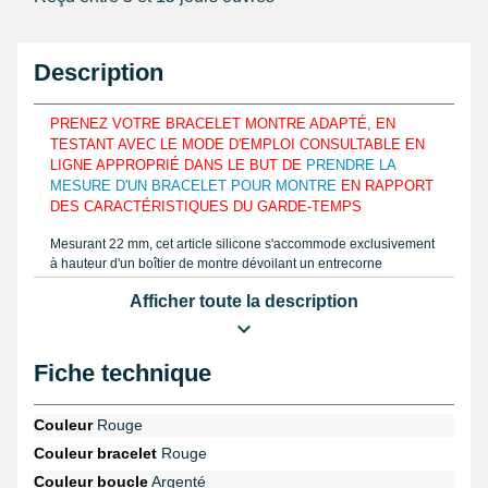
Description
PRENEZ VOTRE BRACELET MONTRE ADAPTÉ, EN
TESTANT AVEC LE MODE D'EMPLOI CONSULTABLE EN
LIGNE APPROPRIÉ DANS LE BUT DE
PRENDRE LA
MESURE D'UN BRACELET POUR MONTRE
EN RAPPORT
DES CARACTÉRISTIQUES DU GARDE-TEMPS
Mesurant 22 mm, cet article silicone s'accommode exclusivement
à hauteur d'un boîtier de montre dévoilant un entrecorne
conforme. Pour s'assortir aux pourtours de votre poignet, le
Afficher toute la description
bracelet montre 22 mm est fait à partir de silicone. Mesurez la
largeur grâce à une règle graduée ou un
pied à coulisse
numérique
et commandez l'exemplaire correct d'un bracelet pour
montre à réparer. Réalisé à l'aide de silicone, le bracelet montre
Fiche technique
est fait d'un fermoir bouton pression.
Réunissez un bracelet avec un boîtier de montre avec une
Couleur
Rouge
pompe montre
. Si vous choisissez de déloger un vieux bracelet
Couleur bracelet
Rouge
montre cassé, il est nécessaire d'acquérir un
kit réparation pas
cher avec 2 pompes (6 à 37mm)
en provenance de la catégorie
Couleur boucle
Argenté