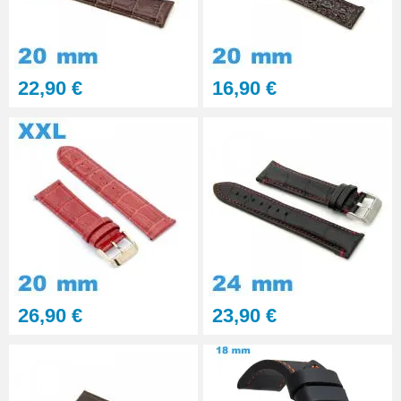
Gros pointeau de pose
manipulation bracelet montre
4,90 €
22,90 €
16,90 €
Pointeau de pose à 2 têtes
7,90 €
Outil pointeau de pose suisse
professionnel BERGEON
28,90 €
Pointeau de Pose Tête
26,90 €
23,90 €
Interchangeable
9,90 €
Kit Réparation Montre