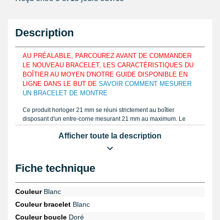
Description
AU PRÉALABLE, PARCOUREZ AVANT DE COMMANDER
LE NOUVEAU BRACELET, LES CARACTÉRISTIQUES DU
BOÎTIER AU MOYEN D'NOTRE GUIDE DISPONIBLE EN
LIGNE DANS LE BUT DE
SAVOIR COMMENT MESURER
UN BRACELET DE MONTRE
Ce produit horloger 21 mm se réuni strictement au boîtier
disposant d'un entre-corne mesurant 21 mm au maximum. Le
bracelet pour montre 21 mm est constitué avec du cuir véritable
Afficher toute la description
pour coller aux formes de votre poignet. Mesurez la taille grâce à
un
pied à coulisse
et trouvez la dimension d'un bracelet à
disposer. Comprenant un fermoir ardillon, ce produit 21 mm est
élaboré au moyen de cuir véritable.
Fiche technique
Une
pompe
est présentée pour unir ce bracelet sur une montre.
Achetez le
kit réparation montre multifonction
en provenance de
Couleur
Blanc
la catégorie
outil montre pas cher
pouvant extraire un ancien
Couleur bracelet
Blanc
bracelet pour montre usagé. La page
montre Cyber Design
comporte sur différentes garde-temps, ce type de bracelet.
Couleur boucle
Doré