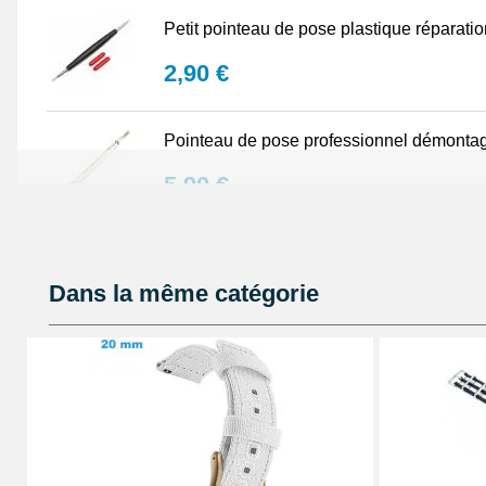
Petit pointeau de pose plastique réparati
2,90 €
Pointeau de pose professionnel démontag
5,90 €
Lot Outils Montre 12 pièces + Sacoche - R
Dans la même catégorie
32,90 €
Pointeau de pose de précision réparation
4,90 €
Kit Réparation Bracelet Montre 2 Pompes