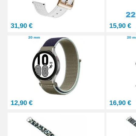
4,90 €
31,90 €
15,90 €
Sacoche pour réparation de montre - 12 ou
32,90 €
Gros pointeau de pose manipulation brace
4,90 €
Pointeau de pose à 2 têtes
12,90 €
16,90 €
7,90 €
Outil pointeau de pose suisse professi
28,90 €