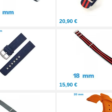
20,90 €
tils
let montre
15,90 €
onnel BERGEON