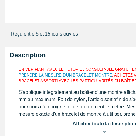
Reçu entre 5 et 15 jours ouvrés
Description
EN VERIFIANT AVEC LE TUTORIEL CONSULTABLE GRATUIT
PRENDRE LA MESURE D'UN BRACELET MONTRE
, ACHETEZ
BRACELET ASSORTI AVEC LES PARTICULARITÉS DU BOÎTIE
S'applique intégralement au boîtier d'une montre affic
mm au maximum. Fait de nylon, l'article sert afin de 
pourtours d'un poignet et de proprement le mettre. Me
mesure exacte d'un bracelet de montre à utiliser, pren
règle ou un
pied à coulisse de précision
similaire au g
Afficher toute la descriptio
produit 20 mm est constitué à l'aide de nylon exposant 