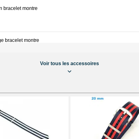
on bracelet montre
e bracelet montre
Voir tous les accessoires
éparation Kit Horlogerie
 bracelet montre
 au choix + 1 Pointeau de pose