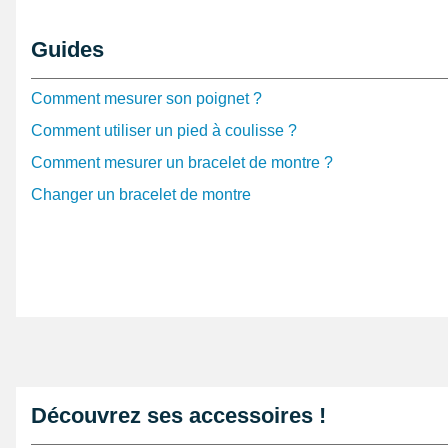
Vous pouvez le adapter à un boîtier de montre au moy
montre
. Si vous décidez d'extraire un bracelet pour mont
Guides
d'avoir le
pointeau de pose professionnel démontage b
provenance de la rubrique
outil horloger
. Découvrez ce
Comment mesurer son poignet ?
épluchant les horlogères de la page
montre cyber desi
Comment utiliser un pied à coulisse ?
Mesurant 20 mm, il est de colori gris. En renouvellemen
Comment mesurer un bracelet de montre ?
montre cassé ou usé, ce produit horloger est rêvé. Ce s
Changer un bracelet de montre
est présenté pour ouvrir ce genre de bracelet nylon. Ce
s'adapter avec un boîtier montre affichant une mesure 
largeur de 20 mm maximum et est de couleur gris. Co
production de haute qualité. Au niveau d'un boîtier de 
d'assembler ce bracelet à l'aide de barres de montre n
niveau d'un boîtier de montre grâce à des barres de mo
Découvrez ses accessoires !