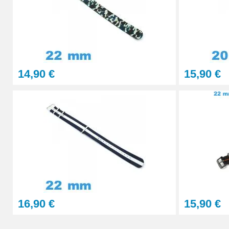
Pointeau de Pose Tête Interchangeable
9,90 €
14,90 €
15,90 €
Kit Réparation Montre Multifonction
23,90 €
Sacoche Outils Horlogerie complet de Rép
45,90 €
16,90 €
15,90 €