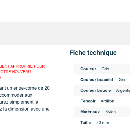
Fiche technique
EMENT APPROPRIÉ POUR
Couleur
Gris
 VOTRE NOUVEAU
R
Couleur bracelet
Gris
hant un entre-corne de 20
Couleur boucle
Argent
s'accommoder aux
Fermoir
Ardillon
surez simplement la
ez la dimension avec une
Matériaux
Nylon
uide sur My-Montre. Ce
n
Taille
20 mm
une fermeture ardillon.