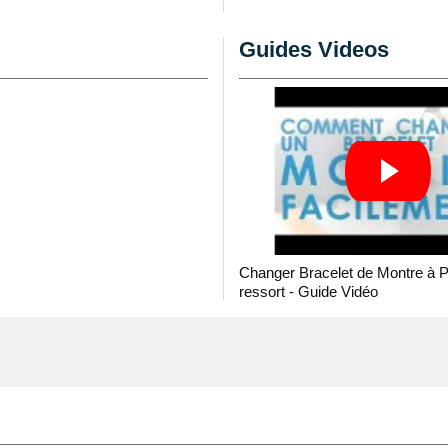
en d'une
pompe de
re usagé, il est utile
Guides Videos
racelet montre
en
 type de bracelet , en
gn
.
t d'un bracelet pour
tyle de fermeture ardillon
lui-ci est formé pour
d'entre-corne d'une
mposé grâce à une
montre il est nécéssaire
Changer Bracelet de Montre à 
ressort - Guide Vidéo
on fournies. S'adapte au
ntre non fournies.