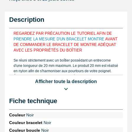
Description
REGARDEZ PAR PRÉCAUTION LE TUTORIEL AFIN DE
PRENDRE LA MESURE D'UN BRACELET MONTRE
AVANT
DE COMMANDER LE BRACELET DE MONTRE ADÉQUAT
AVEC LES PROPRIÉTÉS DU BOÎTIER
Se réuni strictement avec un boîtier possédant un entrecorne
d'une longueur de 20 mm maximum. Le produit 20 mm est réalisé
en nylon afin de s'harmoniser aux pourtours de votre poignet.
Évaluez la mensuration d'un bracelet à utiliser comme le mode
Afficher toute la description
d'emploi avec un
pied à coulisse de précision
et procurez-vous
directement la proportion. Muni de l'attache ardillon, le bracelet
pour montre 20 mm est formé avec du nylon.
Fiche technique
Une
pompe de montre
est adaptée afin de rattacher le bracelet à
un boîtier d'horlogère. Achetez le
set d'outil montre, 12 pièces
avec sacoche
de la catégorie
outil montre pas cher
permettant
Couleur
Noir
d'enlever un ancien bracelet fatigué. La page
montre Flair
a sur
Couleur bracelet
Noir
casiment toutes les garde-temps, ce style de bracelet pour
montre.
Couleur boucle
Noir