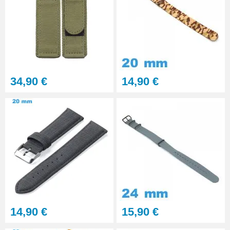
Multifonction
23,90 €
Sacoche Outils Horlogerie
complet de Réparation - 13
pièces
45,90 €
34,90 €
14,90 €
14,90 €
15,90 €