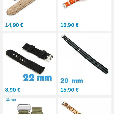
Gros pointeau de pose
manipulation bracelet montre
4,90 €
14,90 €
16,90 €
Pointeau de pose à 2 têtes
7,90 €
Outil pointeau de pose suisse
professionnel BERGEON
28,90 €
Pointeau de Pose Tête
8,90 €
15,90 €
Interchangeable
9,90 €
Kit Réparation Montre