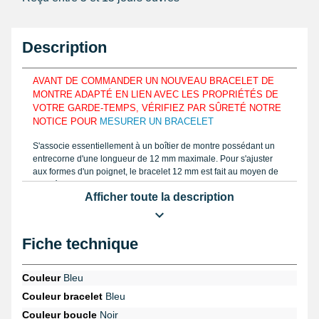
Description
AVANT DE COMMANDER UN NOUVEAU BRACELET DE
MONTRE ADAPTÉ EN LIEN AVEC LES PROPRIÉTÉS DE
VOTRE GARDE-TEMPS, VÉRIFIEZ PAR SÛRETÉ NOTRE
NOTICE POUR
MESURER UN BRACELET
S'associe essentiellement à un boîtier de montre possédant un
entrecorne d'une longueur de 12 mm maximale. Pour s'ajuster
aux formes d'un poignet, le bracelet 12 mm est fait au moyen de
cuir véritable. Estimez la bonne dimension d'un bracelet pour
Afficher toute la description
montre à acquérir, évaluez la taille à l'aide d'un
pied à coulisse à
lecture numérique
tel que notre mode d'emploi en vidéo
consultable en ligne sur notre boutique. Le bracelet de montre est
réalisé grâce à du cuir véritable.
Fiche technique
Réunissez un bracelet à la montre avec une
pompe de montre
. Si
vous souhaitez déloger un ancien bracelet de montre abîmé,
Couleur
Bleu
vous devez obtenir le
pointeau de pose professionnel démontage
Couleur bracelet
Bleu
bracelet montre
provenant de la catégorie
outil horloger pas cher
.
En examinant la rubrique
montre Automatique / Mécanique
,
Couleur boucle
Noir