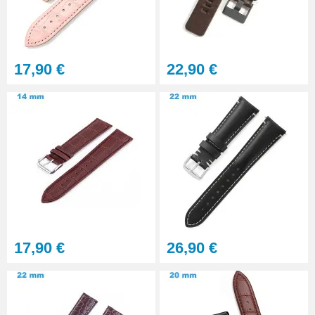
Gros pointeau de pose
manipulation bracelet montre
4,90 €
17,90 €
22,90 €
Pointeau de pose à 2 têtes
7,90 €
Outil pointeau de pose suisse
professionnel BERGEON
28,90 €
Pointeau de Pose Tête
17,90 €
26,90 €
Interchangeable
9,90 €
Kit Réparation Montre