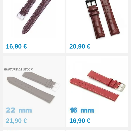
Multifonction
23,90 €
Sacoche Outils Horlogerie
complet de Réparation - 13
pièces
45,90 €
16,90 €
20,90 €
RUPTURE DE STOCK
21,90 €
16,90 €