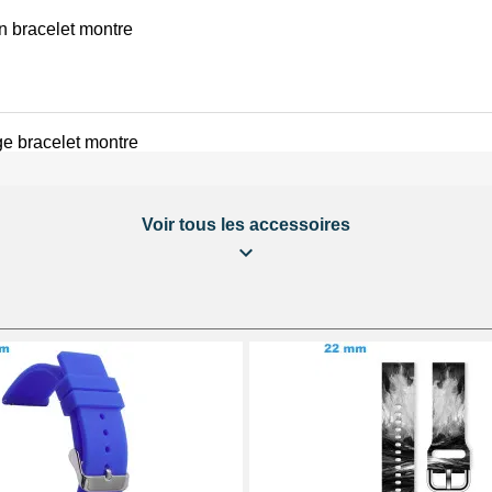
on bracelet montre
e bracelet montre
Voir tous les accessoires
éparation Kit Horlogerie
 bracelet montre
 au choix + 1 Pointeau de pose