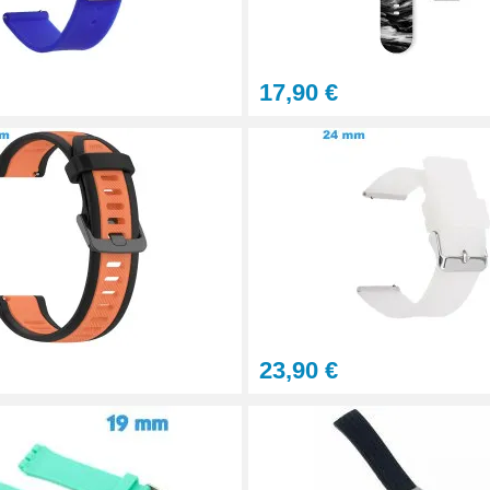
17,90 €
tils
let montre
23,90 €
onnel BERGEON