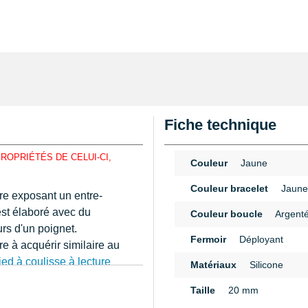
Fiche technique
ROPRIÉTÉS DE CELUI-CI,
Couleur
Jaune
Couleur bracelet
Jaune
re exposant un entre-
st élaboré avec du
Couleur boucle
Argent
rs d'un poignet.
Fermoir
Déployant
e à acquérir similaire au
ied à coulisse à lecture
Matériaux
Silicone
ntant un fermoir
n
Taille
20 mm