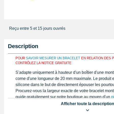
Reçu entre 5 et 15 jours ouvrés
Description
POUR
SAVOIR MESURER UN BRACELET
EN RELATION DES P
CONTRÔLEZ LA NOTICE GRATUITE
S'adapte uniquement à hauteur d'un boîtier d'une mont
corne d'une longueur de 20 mm maximale. Le produit e
silicone dans le but de directement épouser les pourtou
Procurez-vous la largeur exacte de votre bracelet montr
guide gratuitement sur notre boutique au moyen d'un
p
digitale
. L'article 20 mm est fait avec de silicone prése
Afficher toute la descriptio
déployant.