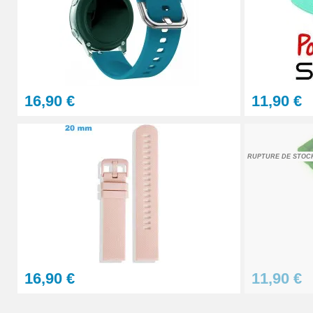
Pointeau de Pose Tête Interchangeable
9,90 €
16,90 €
11,90 €
Kit Réparation Montre Multifonction
23,90 €
RUPTURE DE STOC
Sacoche Outils Horlogerie complet de Rép
45,90 €
16,90 €
11,90 €