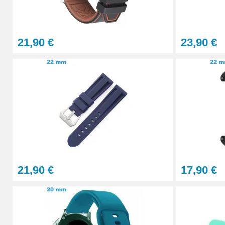
4,90 €
21,90 €
23,90 €
Sacoche pour réparation de montre - 12 ou
32,90 €
Gros pointeau de pose manipulation brace
4,90 €
Pointeau de pose à 2 têtes
21,90 €
17,90 €
7,90 €
Outil pointeau de pose suisse professi
28,90 €