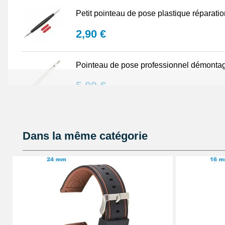
Petit pointeau de pose plastique réparati
2,90 €
Pointeau de pose professionnel démontag
5,90 €
Lot Outils Montre 12 pièces + Sacoche - R
Dans la même catégorie
32,90 €
Pointeau de pose de précision réparation
4,90 €
Kit Réparation Bracelet Montre 2 Pompes