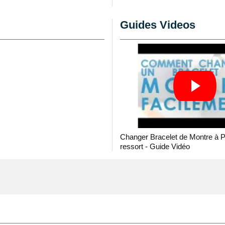
pter à une montre avec
se professionnel
Guides Videos
util horloger pas cher
z ce type de bracelet 20
 vintage
.
 Cet article silicone est
 style de bracelet se
e. Il est constitué à
une, et fabriqué pour se
mm maximale. Le bracelet
Changer Bracelet de Montre à 
montre à l'aide de
ressort - Guide Vidéo
tre 20 mm se dispose au
tre non fournies.