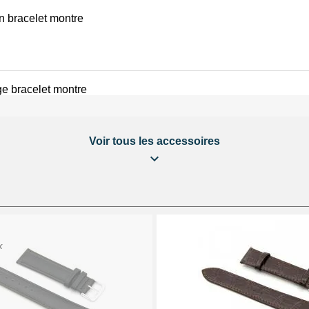
on bracelet montre
e bracelet montre
Voir tous les accessoires
éparation Kit Horlogerie
 bracelet montre
K
 au choix + 1 Pointeau de pose