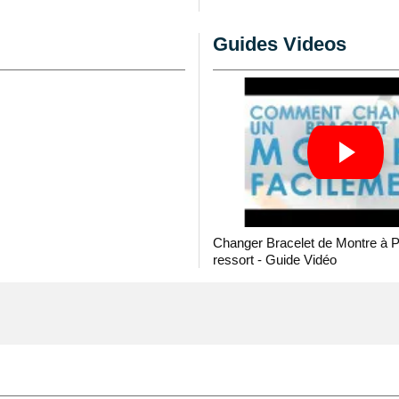
acelet sur un boîtier de
Guides Videos
bîmé en détenant le
gorie
outil montre pas
sède sur casiment
rticle est un remplacement
éplier ce style de
ployée. Il est conçu afin
d'entre-corne d'une
n. Réalisé au moyen
Changer Bracelet de Montre à 
ressort - Guide Vidéo
 réunir cet article de
es a hauteur d'un boîtier
 barres de montre non