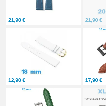
4,90 €
21,90 €
21,90 €
Sacoche pour réparation de montre - 12 ou
32,90 €
Gros pointeau de pose manipulation brace
4,90 €
Pointeau de pose à 2 têtes
12,90 €
17,90 €
7,90 €
Outil pointeau de pose suisse professi
RUPTURE DE STOC
28,90 €