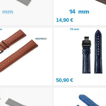
14,90 €
tils
NOUVEAU
let montre
50,90 €
onnel BERGEON
K