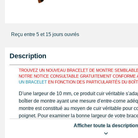
Reçu entre 5 et 15 jours ouvrés
Description
TROUVEZ UN NOUVEAU BRACELET DE MONTRE SEMBLABLE
NOTRE NOTICE CONSULTABLE GRATUITEMENT CONFORME 
UN BRACELET
EN FONCTION DES PARTICULARITÉS DU BOÎT
D'une largeur de 10 mm, ce produit cuir véritable s'ad
boîtier de montre ayant une mesure d'entre-corne adéq
montre est constitué au moyen de cuir véritable pour co
poignet. Pour examiner la bonne largeur de votre brac
voulez réparer, déterminez la dimension au moyen d'
Afficher toute la descriptio
règle identique à notre tutoriel. Fait avec la fermeture a
10 mm est constitué au moyen de cuir véritable.