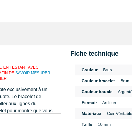
Fiche technique
, EN TESTANT AVEC
Couleur
Brun
AFIN DE
SAVOIR MESURER
IER
Couleur bracelet
Brun
apte exclusivement à un
Couleur boucle
Argent
uate. Le bracelet de
Fermoir
Ardillon
ller aux lignes du
elet pour montre que vous
Matériaux
Cuir Véritabl
un
pied à coulisse
ou une
n
Taille
10 mm
rdillon, le bracelet montre