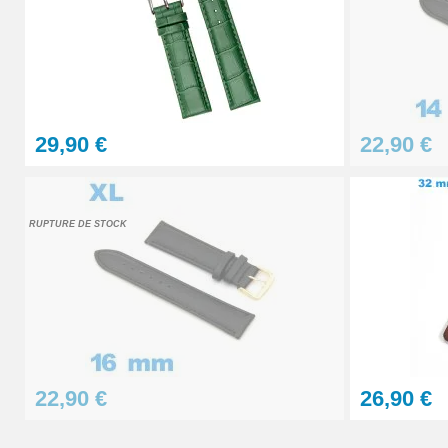
Pointeau de Pose Tête Interchangeable
9,90 €
29,90 €
22,90 €
Kit Réparation Montre Multifonction
23,90 €
RUPTURE DE STOCK
Sacoche Outils Horlogerie complet de Rép
45,90 €
22,90 €
26,90 €