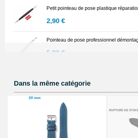
Petit pointeau de pose plastique réparati
2,90 €
Pointeau de pose professionnel démontag
5,90 €
Lot Outils Montre 12 pièces + Sacoche - R
Dans la même catégorie
32,90 €
Pointeau de pose de précision réparation
RUPTURE DE STOC
4,90 €
Kit Réparation Bracelet Montre 2 Pompes