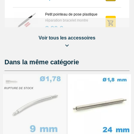
Petit pointeau de pose plastique
réparation bracelet montre
2,90 €
Voir tous les accessoires
Support réparation de boîtier de
montre pas cher
9,90 €
Dans la même catégorie
Pointeau de pose professionnel
démontage bracelet montre
5,90 €
RUPTURE DE STOCK
Lot Outils Montre 12 pièces +
Sacoche - Réparation Kit
Horlogerie
32,90 €