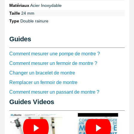
vos doigts tout en assurant une manipulation précise. Par
Matériaux
Acier Inoxydable
ailleurs, engager un
ensemble d'outils de réparation montre
adéquat optimise grandement la pose ou le retrait de la pompe,
Taille
24 mm
notamment grâce à des pointeaux adaptés.
Type
Double rainure
Chaque barrette pompe est expédiée individuellement dans une
enveloppe sécurisée, permettant de recevoir la pièce conforme à
Guides
sa taille. Il est conseillé d'utiliser un pied à coulisse ou une règle
graduée pour assurer la compatibilité et éviter toute erreur lors du
remplacement. Ce système comporte un mécanisme à ressort qui
Comment mesurer une pompe de montre ?
facilite son installation en comprimant la tige lors de sa mise en
place dans les creux du boîtier. Pour extraire la pompe avec soin,
Comment mesurer un fermoir de montre ?
le recours à un
pointeau professionnel de précision
est fortement
recommandé.
Changer un bracelet de montre
Cette tige métallique, fabriquée en acier inoxydable de haute
Remplacer un fermoir de montre
qualité, assure robustesse et longévité face aux contraintes
Comment mesurer un passant de montre ?
répétées. Elle joue un rôle central dans la fixation durable des
bracelets aux montres, qu'elles soient anciennes ou
Guides Videos
contemporaines. Enfin, n'hésitez pas à consulter nos guides pour
installer un fermoir
ou réaliser d'autres interventions grâce à des
accessoires compatibles
. Pour un résultat optimal, veillez à
utiliser un
bracelet de 24 mm
assorti si la pièce existante montre
des signes de fatigue.