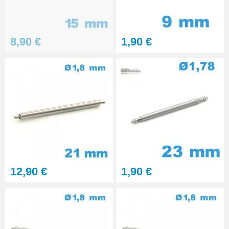
4,90 €
Pointeau de pose à 2 têtes
8,90 €
1,90 €
7,90 €
Pied à coulisse digital pas cher
16,90 €
Etau montre horlogerie
7,90 €
12,90 €
1,90 €