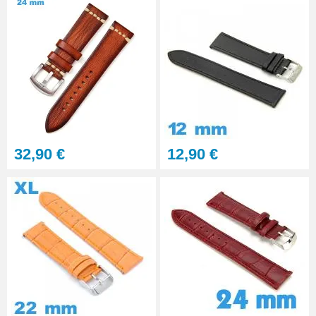
Sacoche pour réparation de
montre - 12 outils
32,90 €
Gros pointeau de pose
manipulation bracelet montre
4,90 €
32,90 €
12,90 €
Pointeau de pose à 2 têtes
7,90 €
Outil pointeau de pose suisse
professionnel BERGEON
28,90 €