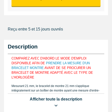
Reçu entre 5 et 15 jours ouvrés
Description
COMPAREZ AVEC D'ABORD LE MODE D'EMPLOI
DISPONIBLE AFIN DE
PRENDRE LA MESURE D'UN
BRACELET MONTRE
AVANT DE SE PROCURER UN
BRACELET DE MONTRE ADAPTÉ AVEC LE TYPE DE
L'HORLOGÈRE
Mesurant 21 mm, le bracelet de montre 21 mm s'applique
intégralement sur un boîtier de montre ayant une mesure d'entre-
corne adaptée. Fabriqué en cuir véritable, le produit est présenté
Afficher toute la description
afin de coller aux courbes de votre poignet et de idéalement
l'assembler. Commandez le modèle du bracelet montre que vous
décidez réparer tel que notre mode d'emploi sur notre boutique à