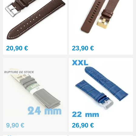
Multifonction
23,90 €
Sacoche Outils Horlogerie
complet de Réparation - 13
pièces
45,90 €
20,90 €
23,90 €
RUPTURE DE STOCK
9,90 €
26,90 €