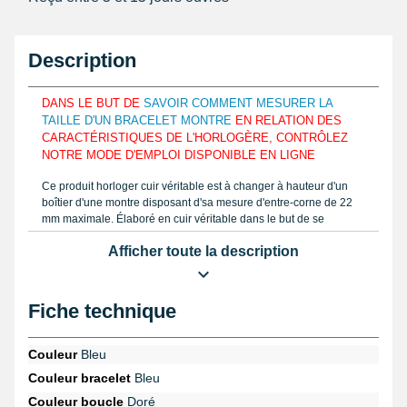
Description
DANS LE BUT DE
SAVOIR COMMENT MESURER LA
TAILLE D'UN BRACELET MONTRE
EN RELATION DES
CARACTÉRISTIQUES DE L'HORLOGÈRE, CONTRÔLEZ
NOTRE MODE D'EMPLOI DISPONIBLE EN LIGNE
Ce produit horloger cuir véritable est à changer à hauteur d'un
boîtier d'une montre disposant d'sa mesure d'entre-corne de 22
mm maximale. Élaboré en cuir véritable dans le but de se
combiner aux formes d'un poignet et de le maintenir
Afficher toute la description
correctement. Mesurez la largeur au moyen d'un
pied à coulisse
électronique
ou une règle graduée tel que le tutoriel gratuitement
sur My-Montre et examinez la largeur de votre bracelet pour
montre à disposer. Le bracelet de montre 22 mm est composé à
Fiche technique
l'aide de cuir véritable.
Une
pompe pour montre
est adaptée afin de réunir le bracelet au
Couleur
Bleu
niveau d'un boîtier d'horlogère. Commandez le
petit pointeau de
Couleur bracelet
Bleu
pose plastique réparation bracelet montre
en provenance de la
catégorie
outil horloger
pouvant dégager un bracelet pour montre
Couleur boucle
Doré