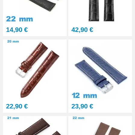
Gros pointeau de pose
manipulation bracelet montre
4,90 €
14,90 €
42,90 €
Pointeau de pose à 2 têtes
7,90 €
Outil pointeau de pose suisse
professionnel BERGEON
28,90 €
Pointeau de Pose Tête
22,90 €
23,90 €
Interchangeable
9,90 €
Kit Réparation Montre