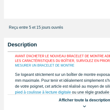
Reçu entre 5 et 15 jours ouvrés
Description
AVANT D'ACHETER LE NOUVEAU BRACELET DE MONTRE AD
LES CARACTÉRISTIQUES DU BOÎTIER, SURVOLEZ EN PRIOR
MESURER UN BRACELET DE MONTRE
Se logeant strictement sur un boîtier de montre exposa
mm maximale. Pour tenir et idéalement simplement s'
de votre poignet, cet article est réalisé au moyen de s
pied à coulisse à lecture digitale
ou une règle graduée 
dénichez la bonne dimension du bracelet pour montre
Afficher toute la descriptio
réparer. Formé au moyen de silicone, cet article est co