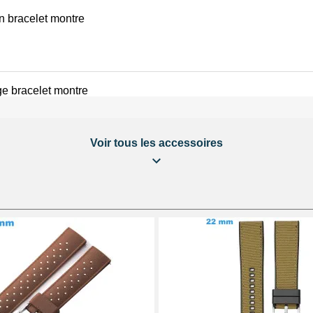
on bracelet montre
e bracelet montre
Voir tous les accessoires
éparation Kit Horlogerie
 bracelet montre
 au choix + 1 Pointeau de pose