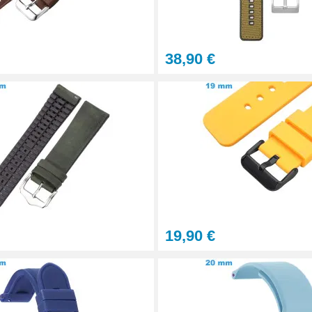
38,90 €
tils
let montre
19,90 €
onnel BERGEON