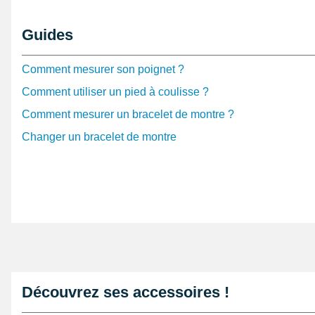
Il est à faire concorder au niveau d'un boîtier de mont
montre
. En disposant le
petit pointeau de pose plastiq
Guides
montre
issu de la catégorie
outil horloger pas cher
délo
montre usagé. Examinez ce style de bracelet 22 mm, en
Comment mesurer son poignet ?
temps de la rubrique
montre automatique / mécanique
.
Comment utiliser un pied à coulisse ?
Mesurant 22 mm, cet article est conçu à l'aide de silic
Comment mesurer un bracelet de montre ?
est un remplacement parfait d'un bracelet pour montre 
Changer un bracelet de montre
déplier ce genre de bracelet, une fermeture de type ard
présentée. Fabriqué à partir d'une production de qualit
réunir à un boîtier montre présentant un entrecorne d
maximum et est de teinte vert. Au niveau d'un boîtier 
cet article de réparation montre grâce à des barres pou
S'installe au niveau d'un boîtier montre à l'aide de ba
fournies.
Découvrez ses accessoires !