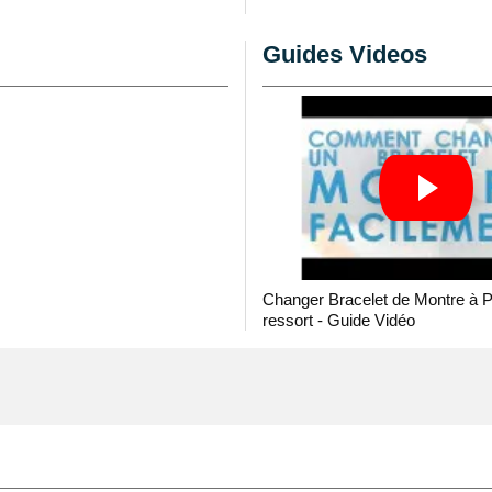
re grâce à une
pompe pour
ue réparation bracelet
Guides Videos
gez un ancien bracelet
 sillonant les gardes-
one. Le bracelet 22 mm
usé ou cassé. Afin de
illon argentée est
é supérieure afin de se
'une longueur de 22 mm au
montre vous devez adapter
Changer Bracelet de Montre à 
ressort - Guide Vidéo
r montre non fournies.
rres de montre non