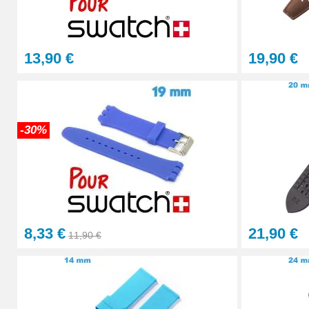
4,90 €
13,90 €
19,90 €
Sacoche pour réparation de montre - 12 ou
32,90 €
-30%
Gros pointeau de pose manipulation brace
4,90 €
Pointeau de pose à 2 têtes
8,33 €
21,90 €
7,90 €
11,90 €
Outil pointeau de pose suisse professi
28,90 €