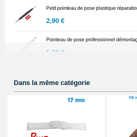
Petit pointeau de pose plastique réparati
2,90 €
Pointeau de pose professionnel démontag
5,90 €
Lot Outils Montre 12 pièces + Sacoche - R
Dans la même catégorie
32,90 €
Pointeau de pose de précision réparation
4,90 €
Kit Réparation Bracelet Montre 2 Pompes