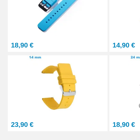
Pointeau de Pose Tête Interchangeable
9,90 €
18,90 €
14,90 €
Kit Réparation Montre Multifonction
23,90 €
Sacoche Outils Horlogerie complet de Rép
45,90 €
23,90 €
18,90 €