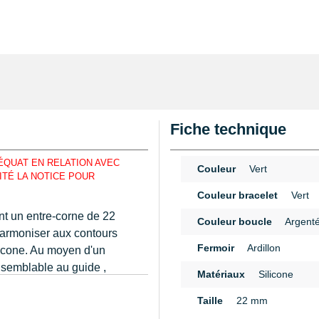
Fiche technique
ÉQUAT EN RELATION AVEC
Couleur
Vert
ITÉ LA NOTICE POUR
Couleur bracelet
Vert
nt un entre-corne de 22
Couleur boucle
Argent
harmoniser aux contours
Fermoir
Ardillon
ilicone. Au moyen d'un
semblable au guide ,
Matériaux
Silicone
 que vous décidez
n
Taille
22 mm
mposé du fermoir ardillon.