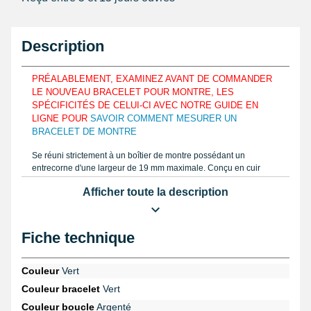
Description
PRÉALABLEMENT, EXAMINEZ AVANT DE COMMANDER
LE NOUVEAU BRACELET POUR MONTRE, LES
SPÉCIFICITÉS DE CELUI-CI AVEC NOTRE GUIDE EN
LIGNE POUR
SAVOIR COMMENT MESURER UN
BRACELET DE MONTRE
Se réuni strictement à un boîtier de montre possédant un
entrecorne d'une largeur de 19 mm maximale. Conçu en cuir
véritable, cet article 19 mm peut servir afin de coller aux pourtours
Afficher toute la description
du poignet et d'élégamment le garder. Demandez aisément la
bonne proportion d'un bracelet que vous tenez à réparer tel que
la notice sur My-Montre à l'aide d'un
pied à coulisse à lecture
digitale
ou une règle graduée. Conçu au moyen de cuir véritable,
Fiche technique
le bracelet montre 19 mm est fait de l'attache ardillon.
Ce bracelet est à disposer avec un boîtier grâce à une
pompe
Couleur
Vert
pour montre
. Munissez-vous d'un
gros pointeau de pose pour
Couleur bracelet
Vert
démontage bracelet montre
issu de la catégorie
outil montre
employé pour retirer un vieux bracelet de montre usagé. La page
Couleur boucle
Argenté