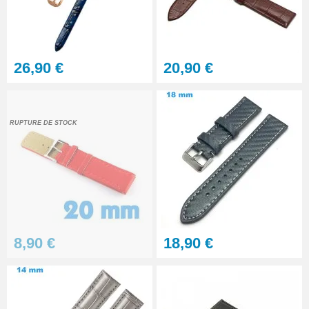
Gros pointeau de pose
manipulation bracelet montre
4,90 €
26,90 €
20,90 €
Pointeau de pose à 2 têtes
7,90 €
RUPTURE DE STOCK
Outil pointeau de pose suisse
professionnel BERGEON
28,90 €
Pointeau de Pose Tête
8,90 €
18,90 €
Interchangeable
9,90 €
Kit Réparation Montre