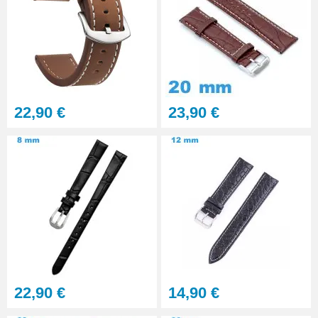
Multifonction
23,90 €
Sacoche Outils Horlogerie
complet de Réparation - 13
pièces
45,90 €
22,90 €
23,90 €
22,90 €
14,90 €