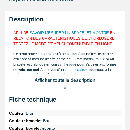
Description
AFIN DE
SAVOIR MESURER UN BRACELET MONTRE
EN
RELATION DES CARACTÉRISTIQUES DE L'HORLOGÈRE,
TESTEZ LE MODE D'EMPLOI CONSULTABLE EN LIGNE
Ce beau bracelet montre est à accrocher à un boîtier de montre
affichant sa mesure d'entre-corne de 18 mm maximum. Ce beau
bracelet est fabriqué en cuir synthétique pour s'ajuster aux formes
de votre poignet. Au moyen d'un
pied à coulisse
identique à la
notice sur My-Montre, trouvez la bonne largeur du bracelet que
Afficher toute la description
vous entreprenez de réparer. Comportant la fermeture ardillon,
l'article est constitué à l'aide de cuir synthétique.
Il est à réunir avec une montre au moyen d'une
pompe montre
.
Fiche technique
Un bracelet usé demande d'être enlevé avec
kit réparation
montre multifonction
issu de la rubrique
outil montre
. Regardez
ce style de bracelet , en examinant les horlogères de la rubrique
Couleur
Brun
montre femme pas chère
.
Couleur bracelet
Brun
Il est large de 18 mm. Ce beau bracelet est un remplacement
Couleur boucle
Argenté