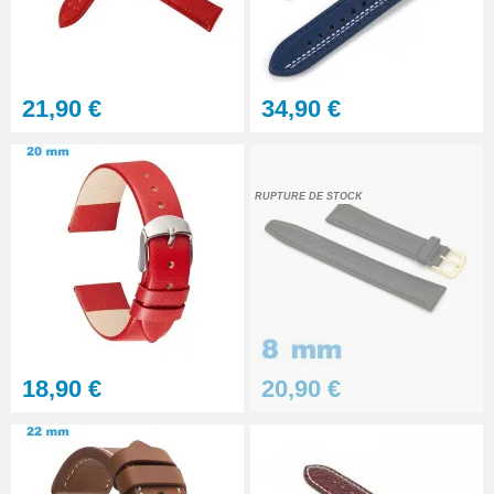
Gros pointeau de pose
manipulation bracelet montre
4,90 €
21,90 €
34,90 €
Pointeau de pose à 2 têtes
7,90 €
RUPTURE DE STOCK
Outil pointeau de pose suisse
professionnel BERGEON
28,90 €
Pointeau de Pose Tête
18,90 €
20,90 €
Interchangeable
9,90 €
Kit Réparation Montre