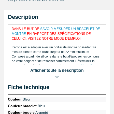
Description
DANS LE BUT DE
SAVOIR MESURER UN BRACELET DE
MONTRE
EN RAPPORT DES SPÉCIFICATIONS DE
CELUI-CI, VISITEZ NOTRE MODE D'EMPLOI
L'article est à adapter avec un boîtier de montre possédant sa
mesure d'entre-corne d'une largeur de 22 mm maximum.
Composé à partir de silicone dans le but d'épouser les contours
de votre poignet et de l'attacher correctement. Déterminez la
mensuration grâce à une règle graduée ou un
pied à coulisse
Afficher toute la description
électronique
et dénichez la bonne taille de votre bracelet montre
à acquérir. Fabriqué à base de silicone, cet article 22 mm compte
une boucle ardillon.
Fiche technique
Ce bracelet est à ajuster au niveau d'un boîtier d'une montre avec
une
pompe
. Un ancien bracelet montre abîmé demande d'être
délogé à l'aide du
pointeau de pose professionnel démontage
Couleur
Bleu
bracelet montre
provenant de la rubrique
outil montre
. La
Couleur bracelet
Bleu
catégorie
montre Homme Classique
comprend sur certaines
horlogère, ce genre de bracelet.
Couleur boucle
Argenté