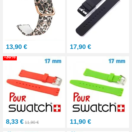
Multifonction
23,90 €
Sacoche Outils Horlogerie
complet de Réparation - 13
pièces
45,90 €
13,90 €
17,90 €
-30%
8,33 €
11,90 €
11,90 €