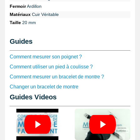
vintage
comprend sur diverses horlogère, ce style de bracelet.
Fermoir
Ardillon
Mesurant 20 mm, l'article est fait à l'aide de cuir véritable. Parfait
Matériaux
Cuir Véritable
pour un changement d'un bracelet de montre usé ou cassé. Une
Taille
20 mm
attache type ardillon est employée afin d'interdire l'ouverture de
ce type de bracelet en cuir véritable. Celui-ci est de teinte orange
et constitué afin de se joindre à un boîtier de montre disposant
Guides
d'une mesure d'entre-corne de 20 mm maximale à partir d'une
production de qualité supérieure. Se pose à hauteur d'un boîtier
au moyen de pompes montre non fournies. Il est recommandé de
Comment mesurer son poignet ?
mettre ce bracelet grâce à des pompes de montre non fournies a
hauteur d'un boîtier montre.
Comment utiliser un pied à coulisse ?
Comment mesurer un bracelet de montre ?
Changer un bracelet de montre
Guides Videos