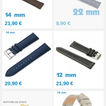
Gros pointeau de pose
manipulation bracelet montre
4,90 €
21,90 €
8,90 €
Pointeau de pose à 2 têtes
7,90 €
Outil pointeau de pose suisse
professionnel BERGEON
28,90 €
Pointeau de Pose Tête
20,90 €
21,90 €
Interchangeable
9,90 €
Kit Réparation Montre
RUPTURE DE STOCK