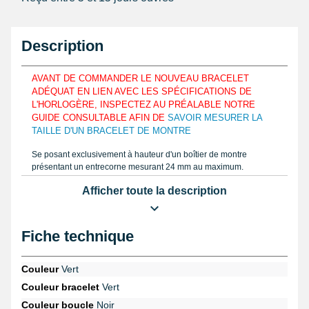
Description
AVANT DE COMMANDER LE NOUVEAU BRACELET
ADÉQUAT EN LIEN AVEC LES SPÉCIFICATIONS DE
L'HORLOGÈRE, INSPECTEZ AU PRÉALABLE NOTRE
GUIDE CONSULTABLE AFIN DE
SAVOIR MESURER LA
TAILLE D'UN BRACELET DE MONTRE
Se posant exclusivement à hauteur d'un boîtier de montre
présentant un entrecorne mesurant 24 mm au maximum.
Fabriqué en nylon, le bracelet 24 mm est adapté dans le but de
Afficher toute la description
s'adapter aux courbes du poignet et de parfaitement le maintenir.
Évaluez le format correct d'un bracelet de montre en réparation,
évaluez la proportion grâce à une règle ou un
pied à coulisse
électronique
similaire à la notice consultable sur notre boutique.
Fiche technique
Conçu au moyen de nylon, cet article de réparation montre
comporte la fermeture ardillon.
Couleur
Vert
Ce bracelet est à accommoder à hauteur d'un boîtier d'une
Couleur bracelet
Vert
montre avec une
pompe montre pas cher
. Offrez-vous un
set
d'outil montre, 12 pièces avec sacoche
provenant de la rubrique
Couleur boucle
Noir