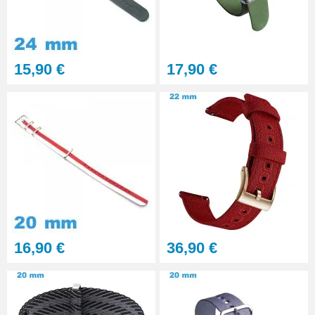
Gros pointeau de pose
manipulation bracelet montre
4,90 €
15,90 €
17,90 €
Pointeau de pose à 2 têtes
7,90 €
Outil pointeau de pose suisse
professionnel BERGEON
28,90 €
Pointeau de Pose Tête
16,90 €
36,90 €
Interchangeable
9,90 €
Kit Réparation Montre