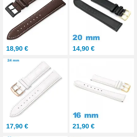
Multifonction
23,90 €
Sacoche Outils Horlogerie
complet de Réparation - 13
pièces
45,90 €
18,90 €
14,90 €
17,90 €
21,90 €