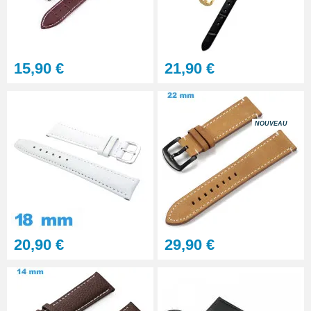
Gros pointeau de pose
manipulation bracelet montre
4,90 €
15,90 €
21,90 €
Pointeau de pose à 2 têtes
7,90 €
NOUVEAU
Outil pointeau de pose suisse
professionnel BERGEON
28,90 €
Pointeau de Pose Tête
20,90 €
29,90 €
Interchangeable
9,90 €
Kit Réparation Montre