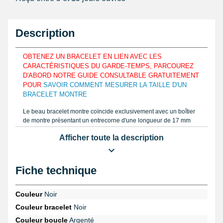
Description
OBTENEZ UN BRACELET EN LIEN AVEC LES
CARACTÉRISTIQUES DU GARDE-TEMPS, PARCOUREZ
D'ABORD NOTRE GUIDE CONSULTABLE GRATUITEMENT
POUR
SAVOIR COMMENT MESURER LA TAILLE D'UN
BRACELET MONTRE
Le beau bracelet montre coïncide exclusivement avec un boîtier
de montre présentant un entrecorne d'une longueur de 17 mm
maximale. Pour s'harmoniser aux contours du poignet, ce produit
Afficher toute la description
est réalisé à l'aide de cuir véritable. Mesurez la mesure exacte
d'un bracelet de montre que vous décidez réparer, déterminez la
proportion grâce à une règle graduée ou un
pied à coulisse
identique au guide disponible sur notre site internet. Conçu grâce
Fiche technique
à du cuir véritable, le bracelet pour montre possède une
fermeture ardillon.
Couleur
Noir
Faites coïncidez un bracelet sur une montre au moyen d'une
Couleur bracelet
Noir
pompe montre
. En se procurant un
pointeau de pose tête
interchangeable
provenant de la catégorie
outil montre
enlevez
Couleur boucle
Argenté