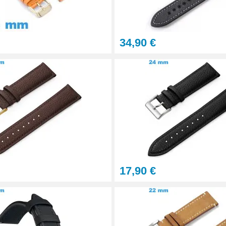
34,90 €
tils
let montre
17,90 €
onnel BERGEON