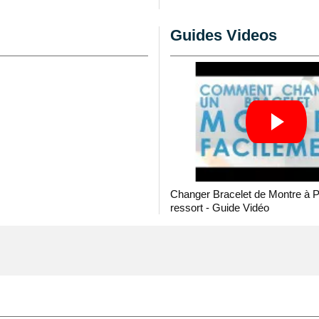
pe de montre
.
Guides Videos
e
issu de la rubrique
outil
t montre fatigué. Ce style
tes gardes-temps en
vec du cuir véritable.
 ou cassé. Permettant de
 papillon de qualité est
er de montre dévoilant un
Changer Bracelet de Montre à 
leu. Conçu à l'aide d'une
ressort - Guide Vidéo
'un boîtier grâce à des
 est essentiel de joindre