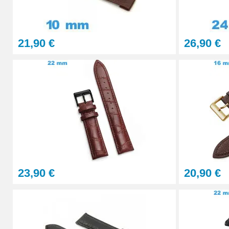
4,90 €
21,90 €
26,90 €
Sacoche pour réparation de montre - 12 ou
32,90 €
Gros pointeau de pose manipulation brace
4,90 €
Pointeau de pose à 2 têtes
23,90 €
20,90 €
7,90 €
Outil pointeau de pose suisse professi
28,90 €