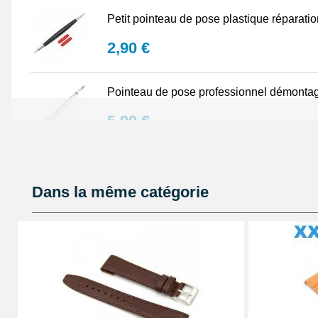
Petit pointeau de pose plastique réparati
2,90 €
Pointeau de pose professionnel démontag
5,90 €
Lot Outils Montre 12 pièces + Sacoche - R
Dans la même catégorie
32,90 €
Pointeau de pose de précision réparation
4,90 €
Kit Réparation Bracelet Montre 2 Pompes