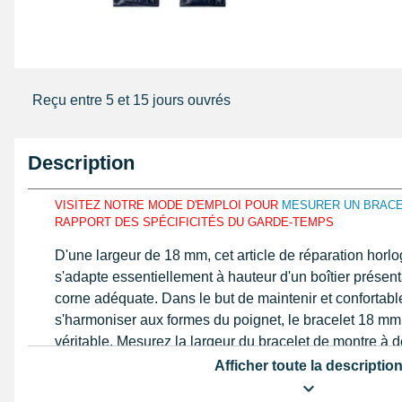
Reçu entre 5 et 15 jours ouvrés
Description
VISITEZ NOTRE MODE D'EMPLOI POUR
MESURER UN BRAC
RAPPORT DES SPÉCIFICITÉS DU GARDE-TEMPS
D'une largeur de 18 mm, cet article de réparation horlog
s'adapte essentiellement à hauteur d'un boîtier présen
corne adéquate. Dans le but de maintenir et confortab
s'harmoniser aux formes du poignet, le bracelet 18 mm e
véritable. Mesurez la largeur du bracelet de montre à dé
notice grâce à un
pied à coulisse de précision
ou une r
Afficher toute la descriptio
mensuration exacte. Ce produit 18 mm est fait avec du 