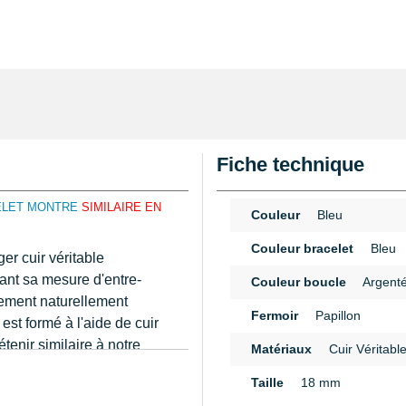
Fiche technique
ELET MONTRE
SIMILAIRE EN
Couleur
Bleu
Couleur bracelet
Bleu
er cuir véritable
tant sa mesure d'entre-
Couleur boucle
Argent
lement naturellement
Fermoir
Papillon
st formé à l'aide de cuir
tenir similaire à notre
Matériaux
Cuir Véritabl
ègle et trouvez la
n
Taille
18 mm
cuir véritable possédant