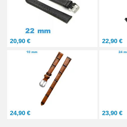
Pointeau de Pose Tête Interchangeable
9,90 €
20,90 €
22,90 €
Kit Réparation Montre Multifonction
23,90 €
Sacoche Outils Horlogerie complet de Rép
45,90 €
24,90 €
23,90 €