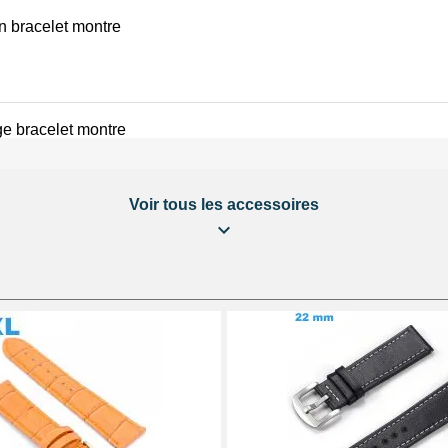
on bracelet montre
e bracelet montre
Voir tous les accessoires
éparation Kit Horlogerie
 bracelet montre
 au choix + 1 Pointeau de pose