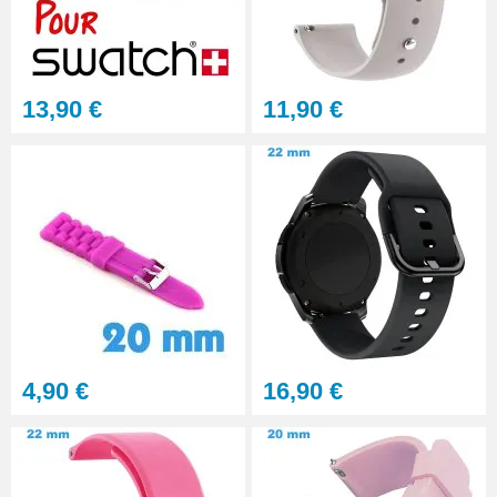
Gros pointeau de pose
manipulation bracelet montre
4,90 €
13,90 €
11,90 €
Pointeau de pose à 2 têtes
7,90 €
Outil pointeau de pose suisse
professionnel BERGEON
28,90 €
Pointeau de Pose Tête
4,90 €
16,90 €
Interchangeable
9,90 €
Kit Réparation Montre