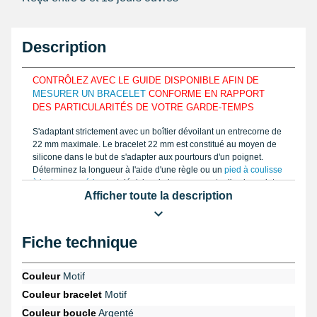
Description
CONTRÔLEZ AVEC LE GUIDE DISPONIBLE AFIN DE
MESURER UN BRACELET
CONFORME EN RAPPORT
DES PARTICULARITÉS DE VOTRE GARDE-TEMPS
S'adaptant strictement avec un boîtier dévoilant un entrecorne de
22 mm maximale. Le bracelet 22 mm est constitué au moyen de
silicone dans le but de s'adapter aux pourtours d'un poignet.
Déterminez la longueur à l'aide d'une règle ou un
pied à coulisse
à lecture numérique
et dénichez la largeur exacte d'un bracelet
Afficher toute la description
montre à détenir. Ce beau bracelet est fabriqué avec du silicone.
Une
pompe montre
est utilisée pour rassembler le bracelet au
boîtier de garde-temps. Un ancien bracelet pour montre usagé
Fiche technique
nécessite d'être enlevé à l'aide du
set d'outil montre, 12 pièces
avec sacoche
provenant de la catégorie
outil horloger
. En
épluchant la rubrique
montre Cyber Design
, découvrez ce style
Couleur
Motif
de bracelet 22 mm montre.
Couleur bracelet
Motif
D'une largeur de 22 mm, le bracelet montre est de ton motif. Fait
Couleur boucle
Argenté