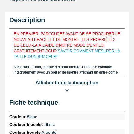
Description
EN PREMIER, PARCOUREZ AVANT DE SE PROCURER LE
NOUVEAU BRACELET DE MONTRE, LES PROPRIÉTÉS
DE CELUI-LA À L'AIDE D'NOTRE MODE D'EMPLOI
GRATUITEMENT POUR
SAVOIR COMMENT MESURER LA
TAILLE D'UN BRACELET
Mesurant 17 mm, le bracelet pour montre 17 mm se combine
intégralement avec un boîtier de montre affichant un entre-corne
semblable. Afin de s'harmoniser aux formes du poignet, le produit
Afficher toute la description
17 mm est constitué avec du cuir véritable. Estimez la bonne
proportion d'un bracelet de montre que vous voulez réparer,
déterminez le calibre avec une règle ou un
pied à coulisse
semblable au tutoriel. Le beau bracelet montre est conçu grâce à
Fiche technique
du cuir véritable.
Cet article de réparation horloger est à assortir avec un boîtier de
Couleur
Blanc
garde-temps à l'aide d'une
pompe montre pas cher
. Un ancien
Couleur bracelet
Blanc
bracelet montre abîmé demande d'être enlevé à l'aide du
set
d'outil montre, 12 pièces avec sacoche
en provenance de la
Couleur boucle
Argenté