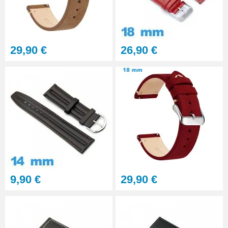
Gros pointeau de pose
manipulation bracelet montre
4,90 €
29,90 €
26,90 €
Pointeau de pose à 2 têtes
7,90 €
Outil pointeau de pose suisse
professionnel BERGEON
28,90 €
Pointeau de Pose Tête
9,90 €
29,90 €
Interchangeable
9,90 €
Kit Réparation Montre