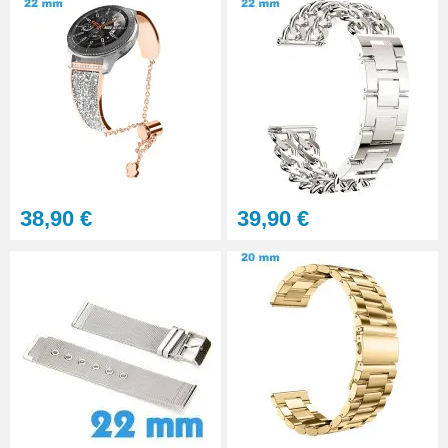
Sacoche pour réparation de
montre - 12 outils
32,90 €
Gros pointeau de pose
manipulation bracelet montre
4,90 €
38,90 €
39,90 €
Pointeau de pose à 2 têtes
7,90 €
Outil pointeau de pose suisse
professionnel BERGEON
28,90 €