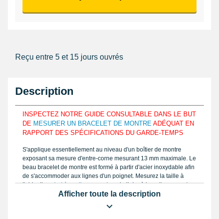
Reçu entre 5 et 15 jours ouvrés
Description
INSPECTEZ NOTRE GUIDE CONSULTABLE DANS LE BUT
DE
MESURER UN BRACELET DE MONTRE
ADÉQUAT EN
RAPPORT DES SPÉCIFICATIONS DU GARDE-TEMPS
S'applique essentiellement au niveau d'un boîtier de montre
exposant sa mesure d'entre-corne mesurant 13 mm maximale. Le
beau bracelet de montre est formé à partir d'acier inoxydable afin
de s'accommoder aux lignes d'un poignet. Mesurez la taille à
l'aide d'un
pied à coulisse pas cher
similaire à la notice sur notre
Afficher toute la description
site internet et estimez l'exemplaire correct de votre bracelet de
montre que vous décidez réparer. Le beau bracelet pour montre
est réalisé avec de l'acier inoxydable affichant une attache