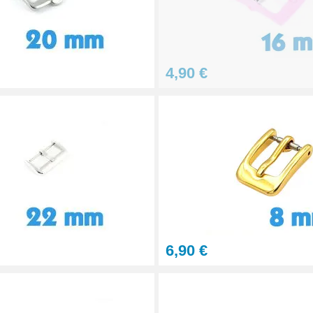
 de faire convenir une
éparation Kit Horlogerie
4,90 €
terchangeables
 bracelet montre
6,90 €
 au choix + 1 Pointeau de pose