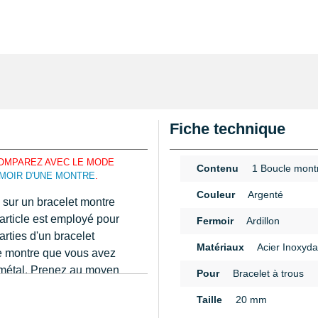
Fiche technique
OMPAREZ AVEC LE MODE
Contenu
1 Boucle mont
MOIR D'UNE MONTRE
.
Couleur
Argenté
 sur un bracelet montre
 article est employé pour
Fermoir
Ardillon
rties d'un bracelet
Matériaux
Acier Inoxyda
de montre que vous avez
n métal. Prenez au moyen
Pour
Bracelet à trous
orrect au
bracelet de 20
n
Taille
20 mm