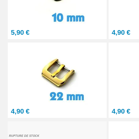
6,90 €
plastique réparation bracelet montre
si vous choisissez
attache sans complication.
Lot Outils Montre 12 pièces + Sacoche - R
5,90 €
4,90 €
32,90 €
Lunettes grossissantes à LED à verres in
23,90 €
Pointeau de pose de précision réparation
4,90 €
4,90 €
4,90 €
Kit Réparation Bracelet Montre 2 Pompes
4,90 €
RUPTURE DE STOCK