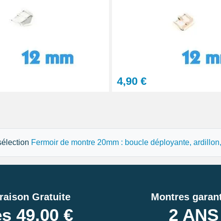
on montre
tils
4,90 €
let montre
 sélection
Fermoir de montre 20mm : boucle déployante, ardillon, c
raison Gratuite
Montres garant
s 49,00 €
2 ANS