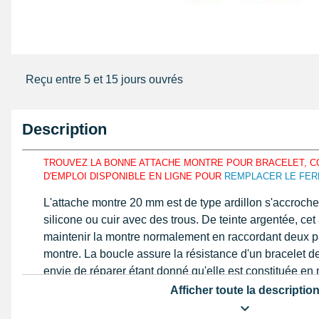
Reçu entre 5 et 15 jours ouvrés
Description
TROUVEZ LA BONNE ATTACHE MONTRE POUR BRACELET, C
D'EMPLOI DISPONIBLE EN LIGNE POUR
REMPLACER LE FER
L'attache montre 20 mm est de type ardillon s'accroche
silicone ou cuir avec des trous. De teinte argentée, cet
maintenir la montre normalement en raccordant deux pa
montre. La boucle assure la résistance d'un bracelet 
envie de réparer étant donné qu'elle est constituée e
d'un pied à coulisse ou une règle graduée le modèle c
Afficher toute la descriptio
mm
, essentiellement à hauteur des bouts du bracelet.