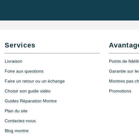
16,90 €
Monocle loupe horloger à pince Zoom X1
15,90 €
Services
Avantag
Livraison
Points de fidéli
Loupe montre puissance grossissement 
Foire aux questions
Garantie sur l
6,90 €
Faire un retour ou un échange
Montres pas c
Choisir son guide vidéo
Promotions
Guides Réparation Montre
Plan du site
Contactez-nous
Blog montre