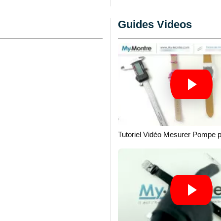
Guides Videos
acelet ensemble. Se
e et silicone percé par
'être de calibre 20 mm
c le bracelet montre en
ompes (6 à 37mm) et
 fermeture bracelet sans
peut pas être rattachée
evé que les 20 mm
Tutoriel Vidéo Mesurer Pompe 
 correspond à la
 acier inoxydable et est
titude dans les montres à
uleur identique que le
rt à l'unité 20 mm.
 d'attache quand ils
ble. Cette fermeture est
l'utilisation normale de