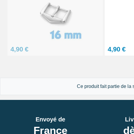
Lunettes grossissement variable réparati
13,90 €
Sacoche pour réparation de montre - 12 ou
4,90 €
4,90 €
32,90 €
Gros pointeau de pose manipulation brace
4,90 €
Ce produit fait partie de la
Pointeau de pose à 2 têtes
7,90 €
Envoyé de
Liv
France
dè
Pied à coulisse digital pas cher