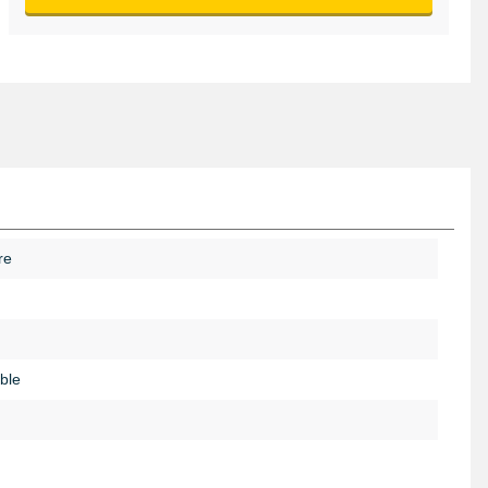
re
ble