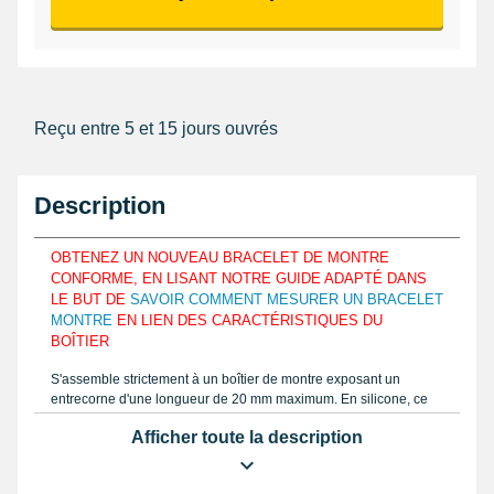
Reçu entre 5 et 15 jours ouvrés
Description
OBTENEZ UN NOUVEAU BRACELET DE MONTRE
CONFORME, EN LISANT NOTRE GUIDE ADAPTÉ DANS
LE BUT DE
SAVOIR COMMENT MESURER UN BRACELET
MONTRE
EN LIEN DES CARACTÉRISTIQUES DU
BOÎTIER
S'assemble strictement à un boîtier de montre exposant un
entrecorne d'une longueur de 20 mm maximum. En silicone, ce
produit horloger est présenté pour se combiner aux contours du
Afficher toute la description
poignet et de confortablement le conserver. Repérez la largeur du
bracelet montre à commander identique à la notice sur My-
Montre avec un
pied à coulisse digital
ou une règle graduée.