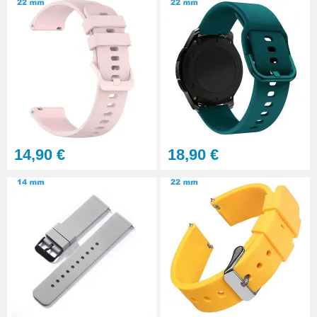
Sacoche pour réparation de
montre - 12 outils
32,90 €
Gros pointeau de pose
manipulation bracelet montre
4,90 €
14,90 €
18,90 €
Pointeau de pose à 2 têtes
7,90 €
Outil pointeau de pose suisse
professionnel BERGEON
28,90 €