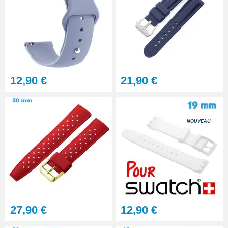
Multifonction
23,90 €
Sacoche Outils Horlogerie
complet de Réparation - 13
pièces
45,90 €
12,90 €
21,90 €
NOUVEAU
27,90 €
12,90 €