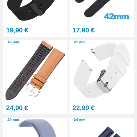
Gros pointeau de pose
manipulation bracelet montre
4,90 €
19,90 €
17,90 €
Pointeau de pose à 2 têtes
7,90 €
Outil pointeau de pose suisse
professionnel BERGEON
28,90 €
Pointeau de Pose Tête
24,90 €
22,90 €
Interchangeable
9,90 €
Kit Réparation Montre