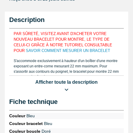
Description
PAR SÛRETÉ, VISITEZ AVANT D'ACHETER VOTRE
NOUVEAU BRACELET POUR MONTRE, LE TYPE DE
CELUI-CI GRÂCE À NOTRE TUTORIEL CONSULTABLE
POUR
SAVOIR COMMENT MESURER UN BRACELET
S'accommode exclusivement à hauteur d'un boîtier d'une montre
exposant un entre-corne mesurant 22 mm maximum. Pour
s'assortir aux contours du poignet, le bracelet pour montre 22 mm
est fabriqué grâce à du silicone. Mesurez la mensuration du
Afficher toute la description
bracelet pour montre que vous décidez réparer tel que la notice
en vidéo grâce à un
pied à coulisse électronique
et achetez le
format. Comportant une fermeture ardillon, le bracelet 22 mm est
fabriqué à l'aide de silicone.
Fiche technique
Obtenez une
pompe pour montre
dans le but de rassembler le
bracelet sur un boîtier d'horlogère. Si vous décidez de sortir un
Couleur
Bleu
ancien bracelet de montre cassé, vous pouvez disposer le
kit
Couleur bracelet
Bleu
réparation pas cher avec 2 pompes (6 à 37mm)
en provenance
de la catégorie
outil horloger
. Consultez ce type de bracelet , en
Couleur boucle
Doré