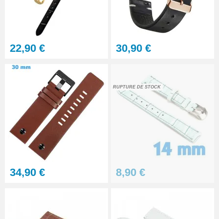
Gros pointeau de pose
manipulation bracelet montre
4,90 €
22,90 €
30,90 €
Pointeau de pose à 2 têtes
7,90 €
RUPTURE DE STOCK
Outil pointeau de pose suisse
professionnel BERGEON
28,90 €
Pointeau de Pose Tête
34,90 €
8,90 €
Interchangeable
9,90 €
Kit Réparation Montre