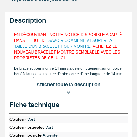
Description
EN DÉCOUVRANT NOTRE NOTICE DISPONIBLE ADAPTÉ
DANS LE BUT DE
SAVOIR COMMENT MESURER LA
TAILLE D'UN BRACELET POUR MONTRE
, ACHETEZ LE
NOUVEAU BRACELET MONTRE SEMBLABLE AVEC LES
PROPRIÉTÉS DE CELUI-CI
Le bracelet pour montre 14 mm s'ajuste uniquement sur un boîtier
bénéficiant de sa mesure d'entre-corne d'une longueur de 14 mm
maximum. Élaboré en cuir véritable, le bracelet de montre 14 mm
Afficher toute la description
est employé dans le but de s'assortir aux courbes du poignet et
d'élégamment le mettre. Si vous décidez de mesurer la proportion
exacte d'un bracelet montre à acheter, déterminez la proportion
avec un
pied à coulisse à lecture numérique
ou une règle tel que
Fiche technique
notre tutoriel écrit consultable gratuitement sur My-Montre. Cet
article de réparation montre 14 mm est réalisé avec du cuir
véritable affichant la boucle ardillon.
Couleur
Vert
Couleur bracelet
Vert
Ce bracelet est à régler avec un boîtier de montre grâce à une
pompe montre
. Retirez un vieux bracelet abîmé en utilisant le
set
Couleur boucle
Argenté