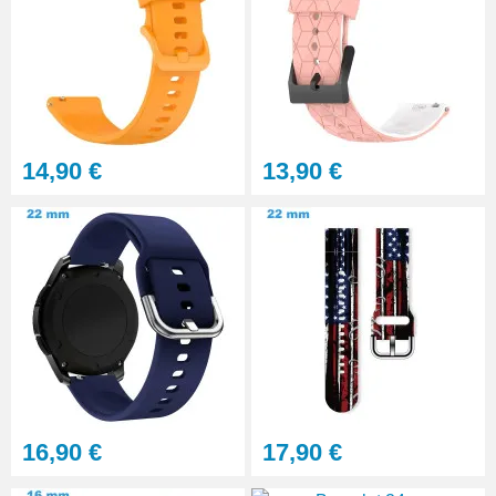
32,90 €
Gros pointeau de pose
manipulation bracelet montre
4,90 €
14,90 €
13,90 €
Pointeau de pose à 2 têtes
7,90 €
Outil pointeau de pose suisse
professionnel BERGEON
28,90 €
Pointeau de Pose Tête
16,90 €
17,90 €
Interchangeable
9,90 €