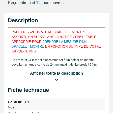
Reçu entre 5 et 15 jours ouvrés
Description
PROCUREZ-VOUS VOTRE BRACELET MONTRE
ASSORTI, EN SURVOLANT LA NOTICE CONSULTABLE
APPROPRIÉ POUR
PRENDRE LA MESURE D'UN
BRACELET MONTRE
EN FONCTION DU TYPE DE VOTRE
GARDE-TEMPS
Le bracelet 24 mm est à accommoder à un boîtier de montre
dévoilant un entre-corne de 24 mm maximale. Le produit 24 mm
est réalisé à l'aide de silicone afin de s'harmoniser aux lignes de
Afficher toute la description
votre poignet. Si vous choisissez de mesurer la taille de votre
bracelet de montre que vous souhaitez réparer, déterminez la
largeur à l'aide d'un
pied à coulisse à lecture digitale
ou une
règle graduée comme le mode d'emploi. Le bracelet de montre
Fiche technique
24 mm est réalisé à base de silicone.
Utilisez une
pompe pour montre
dans le but de connecter le
Couleur
Gris
bracelet à petit prix à un boîtier de montre. Un ancien bracelet de
Noir
montre usagé à besoin d'être ôté en commandant un
kit