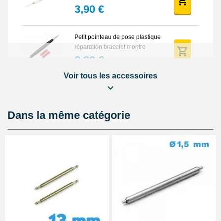
3,90 €
Petit pointeau de pose plastique
réparation bracelet montre
2,90 €
Voir tous les accessoires
Pointeau de pose professionnel
démontage bracelet montre
5,90 €
Dans la même catégorie
Lot Outils Montre 12 pièces +
Sacoche - Réparation Kit
Horlogerie
32,90 €
Pointeau de pose de précision
réparation bracelet montre
4,90 €