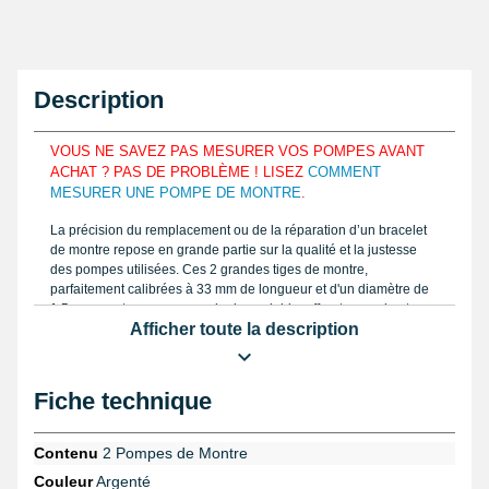
Description
VOUS NE SAVEZ PAS MESURER VOS POMPES AVANT
ACHAT ? PAS DE PROBLÈME ! LISEZ
COMMENT
MESURER UNE POMPE DE MONTRE
.
La précision du remplacement ou de la réparation d’un bracelet
de montre repose en grande partie sur la qualité et la justesse
des pompes utilisées. Ces 2 grandes tiges de montre,
parfaitement calibrées à 33 mm de longueur et d'un diamètre de
1,5 mm, sont conçues en acier inoxydable, offrant une robustesse
Afficher toute la description
et une durabilité optimales indispensables en horlogerie. Chaque
pompe bénéficie d’un système à double rainure avec ressort
intérieur, garantissant une tension constante et un maintien sûr
entre le bracelet et l’entrecorne du boîtier.
Fiche technique
Le contour chanfreiné des extrémités facilite l’installation sans
endommager les composants, un détail souvent négligé mais
Contenu
2 Pompes de Montre
essentiel pour un assemblage professionnel. Pour réussir
Couleur
Argenté
parfaitement cette opération, pensez à utiliser un
support XL pour