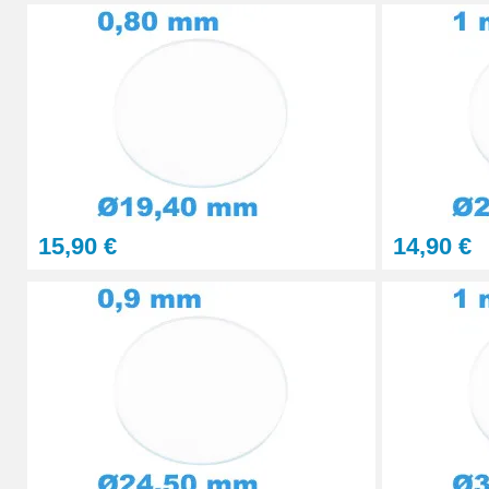
29,90 €
STOCK
Presse Boitier Montre Verre
60,90 €
Pince pour Changer un Verre de Montre
41,90 €
15,90 €
14,90 €