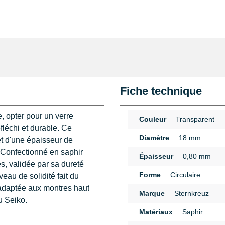
Fiche technique
, opter pour un verre
Couleur
Transparent
fléchi et durable. Ce
Diamètre
18 mm
t d'une épaisseur de
. Confectionné en saphir
Épaisseur
0,80 mm
es, validée par sa dureté
Forme
Circulaire
eau de solidité fait du
adaptée aux montres haut
Marque
Sternkreuz
u Seiko.
Matériaux
Saphir
 avec le boîtier, réduisant
n