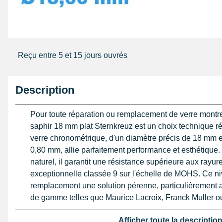
Reçu entre 5 et 15 jours ouvrés
Description
Pour toute réparation ou remplacement de verre montre
saphir 18 mm plat Sternkreuz est un choix technique ré
verre chronométrique, d'un diamètre précis de 18 mm e
0,80 mm, allie parfaitement performance et esthétique
naturel, il garantit une résistance supérieure aux rayur
exceptionnelle classée 9 sur l'échelle de MOHS. Ce niv
remplacement une solution pérenne, particulièrement 
de gamme telles que Maurice Lacroix, Franck Muller o
L'utilisation d'un verre plat assure un alignement parfait
Afficher toute la descriptio