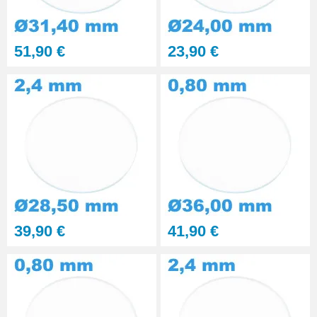
Kit polissage pâte diamantée
51,90 €
23,90 €
matériaux durs 6 seringues
RUPTURE DE STOCK
29,90 €
Presse Boitier Montre Verre
60,90 €
Pince pour Changer un Verre de
Montre
41,90 €
39,90 €
41,90 €