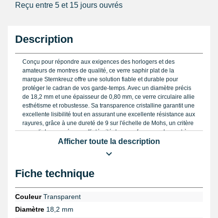
Reçu entre 5 et 15 jours ouvrés
Description
Conçu pour répondre aux exigences des horlogers et des
amateurs de montres de qualité, ce verre saphir plat de la
marque Sternkreuz offre une solution fiable et durable pour
protéger le cadran de vos garde-temps. Avec un diamètre précis
de 18,2 mm et une épaisseur de 0,80 mm, ce verre circulaire allie
esthétisme et robustesse. Sa transparence cristalline garantit une
excellente lisibilité tout en assurant une excellente résistance aux
rayures, grâce à une dureté de 9 sur l'échelle de Mohs, un critère
essentiel pour préserver l'intégrité du verre face aux chocs et à
l'usure quotidienne.
Afficher toute la description
Idéal pour remplacer le verre d'une montre ancienne ou pour
maintenir l'aspect impeccable d'un modèle contemporain, ce
Fiche technique
verre saphir se marie parfaitement avec des montres
prestigieuses telles que Tag Heuer, Audemars Piguet ou Franck
Muller. Pour un ajustement optimal, il est conseillé d’utiliser un
Couleur
Transparent
pied à coulisse
qui vous permettra de vérifier avec exactitude le
Diamètre
18,2 mm
diamètre nécessaire, évitant ainsi tout risque d’ajustement