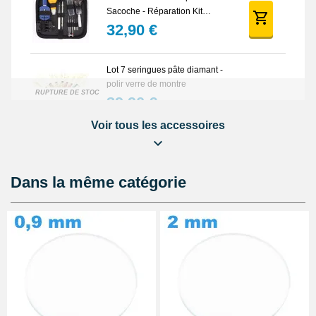
Sacoche - Réparation Kit
Horlogerie
32,90 €
Lot 7 seringues pâte diamant -
polir verre de montre
RUPTURE DE STOCK
39,90 €
Voir tous les accessoires
Pied à coulisse digital pas cher
16,90 €
Dans la même catégorie
Cloche de démontage horloger
anti poussière
14,90 €
Colle GS Hypo Cement
Précision pour Réparation
Montre et Bijou
14,90 €