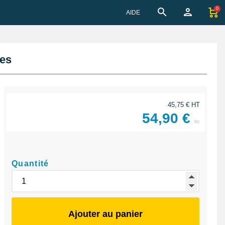
0
AIDE
res
45,75 € HT
54,90 €
ttc
Quantité
Ajouter au panier