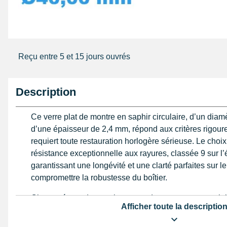
Reçu entre 5 et 15 jours ouvrés
Description
Ce verre plat de montre en saphir circulaire, d’un dia
d’une épaisseur de 2,4 mm, répond aux critères rigour
requiert toute restauration horlogère sérieuse. Le choi
résistance exceptionnelle aux rayures, classée 9 sur 
garantissant une longévité et une clarté parfaites sur l
compromettre la robustesse du boîtier.
Chaque étape de remplacement de ce verre est cruciale
Afficher toute la descriptio
diamètre est indispensable pour une intégration parfaite
tout jeu ou tension qui pourrait compromettre l’étanchéit