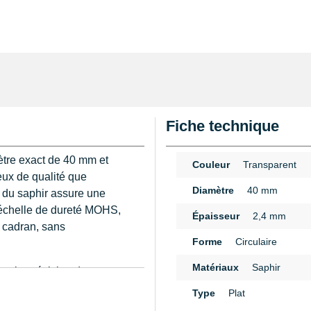
Fiche technique
mètre exact de 40 mm et
Couleur
Transparent
eux de qualité que
Diamètre
40 mm
x du saphir assure une
l’échelle de dureté MOHS,
Épaisseur
2,4 mm
e cadran, sans
Forme
Circulaire
Matériaux
Saphir
 : la précision du
n
 dans le boîtier, évitant
Type
Plat
é ou la solidité. Le