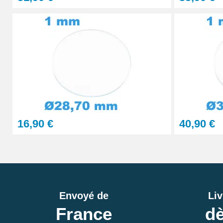
16,90 €
40,90 €
Envoyé de
Liv
France
dè