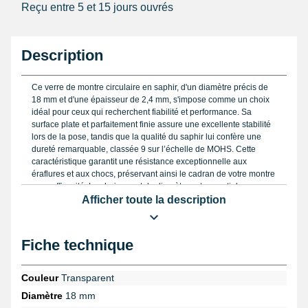
Reçu entre 5 et 15 jours ouvrés
Description
Ce verre de montre circulaire en saphir, d'un diamètre précis de
18 mm et d'une épaisseur de 2,4 mm, s'impose comme un choix
idéal pour ceux qui recherchent fiabilité et performance. Sa
surface plate et parfaitement finie assure une excellente stabilité
lors de la pose, tandis que la qualité du saphir lui confère une
dureté remarquable, classée 9 sur l’échelle de MOHS. Cette
caractéristique garantit une résistance exceptionnelle aux
éraflures et aux chocs, préservant ainsi le cadran de votre montre
avec efficacité. Le choix exact du diamètre est essentiel, car un
ajustement strict évite tout risque de jeu ou d’usure prématurée.
Afficher toute la description
Par ailleurs, la finition chanfreinée de ce verre facilite son
intégration dans le boîtier tout en assurant une esthétique
soignée qui s’harmonise aux grandes maisons horlogères
Fiche technique
comme Glashütte Original ou Hublot.
Pour une manipulation précise, nous recommandons d’utiliser un
Couleur
Transparent
support boîtier montre universel
qui stabilise parfaitement votre
Diamètre
18 mm
montre lors du remplacement. De plus, pour une inspection