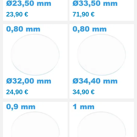
Kit polissage pâte diamantée
23,90 €
71,90 €
matériaux durs 6 seringues
RUPTURE DE STOCK
29,90 €
Presse Boitier Montre Verre
60,90 €
Pince pour Changer un Verre de
Montre
41,90 €
24,90 €
34,90 €