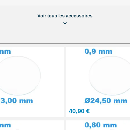
Voir tous les accessoires
ière
aration Montre et Bijou
40,90 €
urs 6 seringues