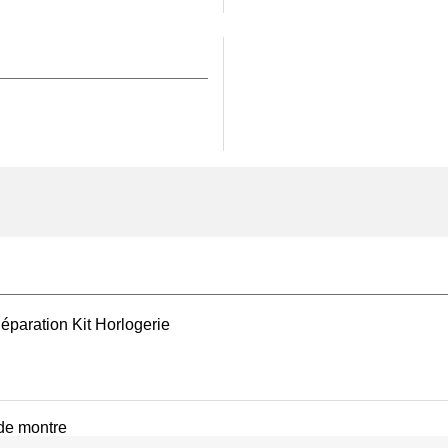
 cette opération
commandons d'utiliser un
ontage ou du démontage,
cifique pour verre de
galement à vous équiper
n contrôle précis pendant
latex crème taille M
er ni contaminer les
 spécifique, telle que la
iable sans compromettre
technique d’excellence
 recherchent une
éparation Kit Horlogerie
moyen.
 de montre