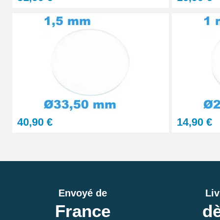
40,90 €
14,90 €
Envoyé de
Liv
France
dè