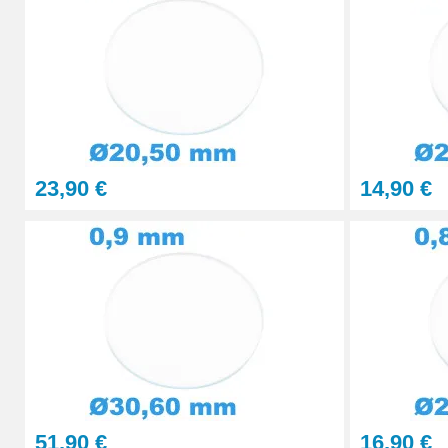
Presse Boitier Montre Verre
60,90 €
Pince pour Changer un Verre de Montre
41,90 €
23,90 €
14,90 €
51,90 €
16,90 €