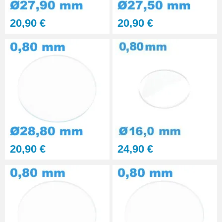
Kit polissage pâte diamantée
20,90 €
20,90 €
matériaux durs 6 seringues
RUPTURE DE STOCK
29,90 €
Presse Boitier Montre Verre
60,90 €
Pince pour Changer un Verre de
Montre
41,90 €
20,90 €
24,90 €