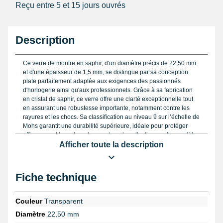
Reçu entre 5 et 15 jours ouvrés
Description
Ce verre de montre en saphir, d'un diamètre précis de 22,50 mm
et d'une épaisseur de 1,5 mm, se distingue par sa conception
plate parfaitement adaptée aux exigences des passionnés
d'horlogerie ainsi qu'aux professionnels. Grâce à sa fabrication
en cristal de saphir, ce verre offre une clarté exceptionnelle tout
en assurant une robustesse importante, notamment contre les
rayures et les chocs. Sa classification au niveau 9 sur l’échelle de
Mohs garantit une durabilité supérieure, idéale pour protéger
efficacement le cadran des montres de collection ou des modèles
haut de gamme comme ceux des marques Montblanc, Junghans
Afficher toute la description
ou Longines.
Avant toute installation, il est essentiel de vérifier minutieusement
Fiche technique
le diamètre du verre à l’aide d’un
pied à coulisse digital
afin
d'éviter toute incompatibilité. Pour retirer un ancien verre usé de
votre boîtier, la
pince spéciale pour changement de verre de
Couleur
Transparent
montre
vous permettra d’effectuer cette opération avec précision,
Diamètre
22,50 mm
sans risque d’endommager le mécanisme. Une fois le nouveau