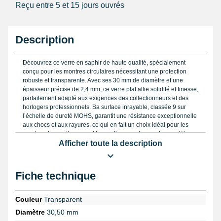
Reçu entre 5 et 15 jours ouvrés
Description
Découvrez ce verre en saphir de haute qualité, spécialement
conçu pour les montres circulaires nécessitant une protection
robuste et transparente. Avec ses 30 mm de diamètre et une
épaisseur précise de 2,4 mm, ce verre plat allie solidité et finesse,
parfaitement adapté aux exigences des collectionneurs et des
horlogers professionnels. Sa surface inrayable, classée 9 sur
l’échelle de dureté MOHS, garantit une résistance exceptionnelle
aux chocs et aux rayures, ce qui en fait un choix idéal pour les
montres de prestige, parmi lesquelles on retrouve des modèles
signés Maurice Lacroix, Patek Philippe ou encore Ulysse Nardin.
Afficher toute la description
Pour mesurer avec une justesse optimale le diamètre de votre
verre avant remplacement, l’utilisation d’un
loupe d’horlogerie
Fiche technique
avec pince x2.5
ou d’un
loupe horloger monoculaire simple
peut
se révéler particulièrement utile, offrant un grossissement adapté
aux plus fins détails. Ces outils facilitent également l’évaluation
Couleur
Transparent
minutieuse de l’état du cadran et du boîtier avant la pose.
Diamètre
30,50 mm
Le retrait du verre usagé doit se faire avec précaution grâce à