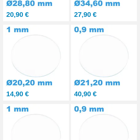
Kit polissage pâte diamantée
20,90 €
27,90 €
matériaux durs 6 seringues
RUPTURE DE STOCK
29,90 €
Presse Boitier Montre Verre
60,90 €
Pince pour Changer un Verre de
Montre
41,90 €
14,90 €
40,90 €