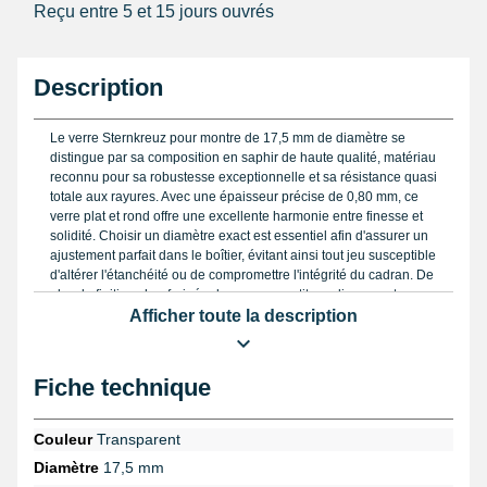
Reçu entre 5 et 15 jours ouvrés
Description
Le verre Sternkreuz pour montre de 17,5 mm de diamètre se
distingue par sa composition en saphir de haute qualité, matériau
reconnu pour sa robustesse exceptionnelle et sa résistance quasi
totale aux rayures. Avec une épaisseur précise de 0,80 mm, ce
verre plat et rond offre une excellente harmonie entre finesse et
solidité. Choisir un diamètre exact est essentiel afin d'assurer un
ajustement parfait dans le boîtier, évitant ainsi tout jeu susceptible
d'altérer l'étanchéité ou de compromettre l'intégrité du cadran. De
plus, la finition chanfreinée du verre garantit un alignement
impeccable avec la carrure de la montre, renforçant son
Afficher toute la description
esthétique et facilitant l'installation pour les horlogers exigeants.
Ce verre saphir, classé 9 sur l’échelle de dureté MOHS, protège
Fiche technique
efficacement le cadran contre les chocs et les entailles, apportant
ainsi une longévité accrue à votre garde-temps. Sa transparence
parfaite assure une lisibilité optimale et une netteté irréprochable,
Couleur
Transparent
bénéfique autant pour les collectionneurs que pour les
Diamètre
17,5 mm
professionnels. Ce produit est compatible avec des montres de