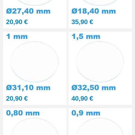
Kit polissage pâte diamantée
20,90 €
35,90 €
matériaux durs 6 seringues
RUPTURE DE STOCK
29,90 €
Presse Boitier Montre Verre
60,90 €
Pince pour Changer un Verre de
Montre
41,90 €
20,90 €
40,90 €