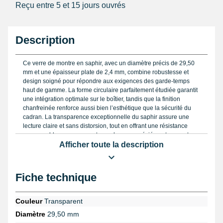
Reçu entre 5 et 15 jours ouvrés
Description
Ce verre de montre en saphir, avec un diamètre précis de 29,50
mm et une épaisseur plate de 2,4 mm, combine robustesse et
design soigné pour répondre aux exigences des garde-temps
haut de gamme. La forme circulaire parfaitement étudiée garantit
une intégration optimale sur le boîtier, tandis que la finition
chanfreinée renforce aussi bien l’esthétique que la sécurité du
cadran. La transparence exceptionnelle du saphir assure une
lecture claire et sans distorsion, tout en offrant une résistance
remarquable aux rayures et aux chocs, appréciée notamment
dans les montres de marques reconnues telles que Rolex,
Afficher toute la description
Glashütte Original ou Chopard.
Pour travailler avec précision lors du remplacement de ce verre
Fiche technique
plat, nous recommandons vivement l’utilisation d’un pied à
coulisse digital afin de vérifier la conformité des mesures. Il est
également conseillé d’extraire le verre avec une pince spécifique
Couleur
Transparent
prévue pour ce type d’opération, assurant ainsi une manipulation
Diamètre
29,50 mm
sûre sans risque d’endommagement. La pose finale doit