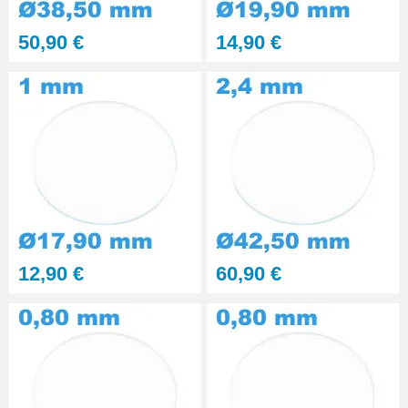
Kit polissage pâte diamantée
50,90 €
14,90 €
matériaux durs 6 seringues
RUPTURE DE STOCK
29,90 €
Presse Boitier Montre Verre
60,90 €
Pince pour Changer un Verre de
Montre
41,90 €
12,90 €
60,90 €