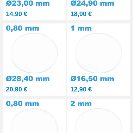
Kit polissage pâte diamantée
14,90 €
18,90 €
matériaux durs 6 seringues
RUPTURE DE STOCK
29,90 €
Presse Boitier Montre Verre
60,90 €
Pince pour Changer un Verre de
Montre
41,90 €
20,90 €
12,90 €