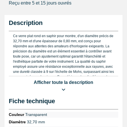
Reçu entre 5 et 15 jours ouvrés
Description
Ce verre plat rond en saphir pour montre, d'un diamètre précis de
32,70 mm et d'une épaisseur de 0,80 mm, est conçu pour
répondre aux attentes des amateurs d'horlogerie exigeants. La
précision du diamètre est un élément essentiel à contrôler avant
toute pose, car un ajustement optimal garantit l'étanchéité et
l'esthétique parfaite de votre instrument. La qualité du saphir
employé assure une résistance exceptionnelle aux rayures, avec
une dureté classée à 9 sur l'échelle de Mohs, surpassant ainsi les
verres minéraux classiques. Ce matériau est particulièrement
apprécié pour son excellente transparence, offrant une parfaite
Afficher toute la description
lisibilité du cadran tout en conservant une robustesse
remarquable face aux impacts et aux agressions quotidiennes.
Fiche technique
La forme circulaire de ce verre plat est dotée d'une finition
chanfreinée discrète qui facilite son insertion dans le boîtier tout
en réduisant les risques d'accrocs ou de fissures lors des
Couleur
Transparent
manipulations. Cette caractéristique technique optimise
Diamètre
32,70 mm
également l'étanchéité en limitant les points de tension. Le choix