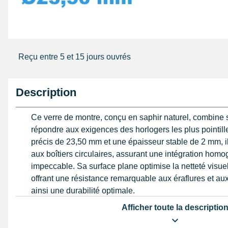
Reçu entre 5 et 15 jours ouvrés
Description
Ce verre de montre, conçu en saphir naturel, combine s
répondre aux exigences des horlogers les plus pointil
précis de 23,50 mm et une épaisseur stable de 2 mm, i
aux boîtiers circulaires, assurant une intégration homog
impeccable. Sa surface plane optimise la netteté visue
offrant une résistance remarquable aux éraflures et au
ainsi une durabilité optimale.
Afficher toute la descriptio
Pour les collectionneurs ou professionnels qui préparen
montre ancienne ou la mise à niveau d’un modèle mod