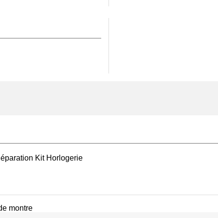
ser un
pied à coulisse
uise, ce qui évitera tout
nstallation
er un verre
facilite le
ier.
 la
colle réparation et
, renforcer le contrôle
ail précis en profondeur
tien, un
chiffon de
t de maintenir la
 plat et parfaitement
éparation Kit Horlogerie
s montres haut de gamme
udemars Piguet. Sa
e aux agressions du
torsion du cadran. En
 de montre
et valoriser votre montre,