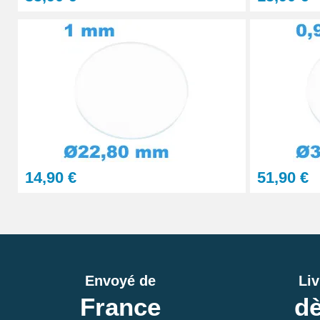
14,90 €
51,90 €
Envoyé de
Liv
France
dè