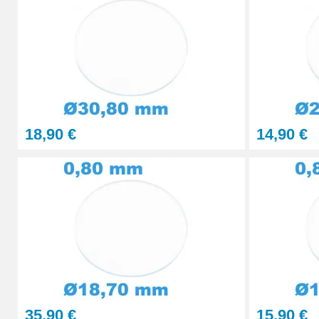
Presse Boitier Montre Verre
60,90 €
Pince pour Changer un Verre de Montre
41,90 €
18,90 €
14,90 €
35,90 €
15,90 €