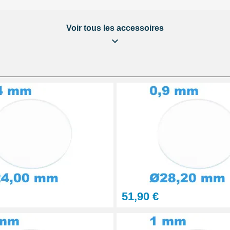
Voir tous les accessoires
ière
aration Montre et Bijou
51,90 €
urs 6 seringues