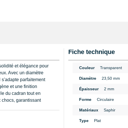
Fiche technique
olidité et élégance pour
Couleur
Transparent
leux. Avec un diamètre
Diamètre
23,50 mm
l s'adapte parfaitement
ène et une finition
Épaisseur
2 mm
lle du cadran tout en
Forme
Circulaire
x chocs, garantissant
Matériaux
Saphir
n
t la restauration d'une
Type
Plat
erne, un choix rigoureux