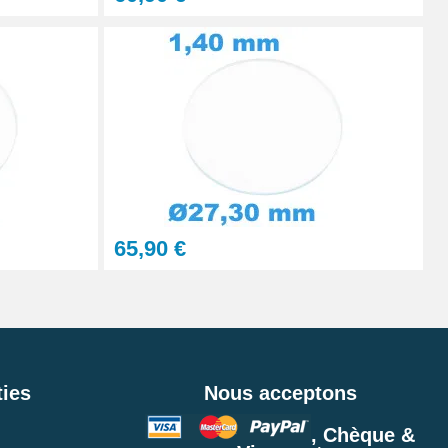
65,90 €
ies
Nous acceptons
, Chèque &