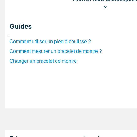
bracelet pour montre cuir véritable de veau lisse se 
d'utilisateur. L'apparence de ce bracelet de montre en 
lisse est lisse. Ce produit cuir véritable de veau lisse 
Guides
apparentes. Le bracelet a une taille en épaisseur de 2
rembourré.
Comment utiliser un pied à coulisse ?
Bracelet cuir véritable de veau lisse noir pour mon
Comment mesurer un bracelet de montre ?
Une
pompe pour montre
est adaptée pour lier un bracel
Changer un bracelet de montre
temps. En vous munissant un
kit réparation pas cher
provenant de la catégorie
outil horloger pas cher
retire
Consultez ce type de bracelet , en sillonant les montr
femme pas chère
.
Le produit est large de 18 mm mais 205 mm en longue
bracelet montre usé ou cassé, ce produit horloger est p
bracelet interdit l'ouverture avec la fermeture ardillon
s'accrocher avec un boîtier de montre ayant un entreco
mm maximale à l'aide d'une production de haute qualité,
noir. Un maximum de 6 trous sont disponibles afin que 