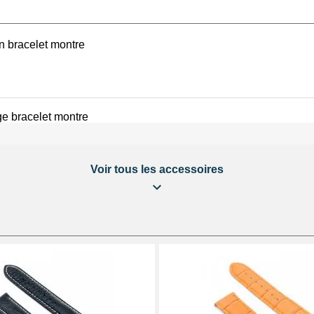
ntre 18 mm se dispose au
urnies.
on bracelet montre
e bracelet montre
Voir tous les accessoires
éparation Kit Horlogerie
 au choix + 1 Pointeau de pose