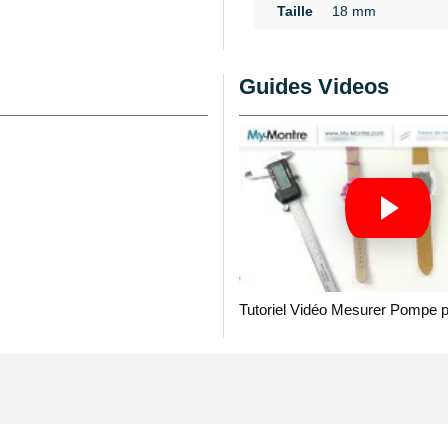
Taille
18 mm
combine à davantage
cuir véritable de veau
noir révèle des coutures
Guides Videos
,5 mm et est légèrement
tre 18mm en détail
et au boîtier de garde-
 avec 2 pompes (6 à 37mm)
z un bracelet abîmé.
es de la page
montre
Tutoriel Vidéo Mesurer Pompe 
ur. En remplacement d'un
arfait. Ce genre de
 16 mm. Constitué afin de
rne d'une largeur de 18
 celui-ci est de teinte
vous puissiez le serrer