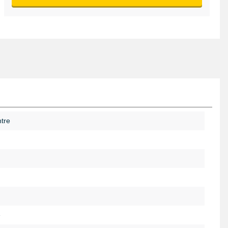
tre
e