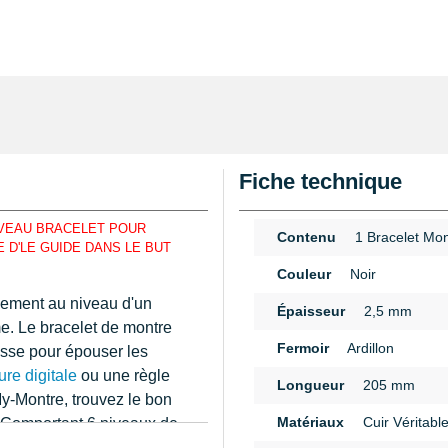
Fiche technique
VEAU BRACELET POUR
Contenu
1 Bracelet Mon
 D'LE GUIDE DANS LE BUT
Couleur
Noir
lement au niveau d'un
Épaisseur
2,5 mm
e. Le bracelet de montre
Fermoir
Ardillon
isse pour épouser les
ure digitale
ou une règle
Longueur
205 mm
y-Montre, trouvez le bon
Matériaux
Cuir Véritabl
. Comportant 6 niveaux de
n
fférentes mesures, le