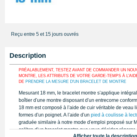
Reçu entre 5 et 15 jours ouvrés
Description
PRÉALABLEMENT, TESTEZ AVANT DE COMMANDER UN NOU
MONTRE, LES ATTRIBUTS DE VOTRE GARDE-TEMPS À L'AIDE
DE
PRENDRE LA MESURE D'UN BRACELET DE MONTRE
Mesurant 18 mm, le bracelet montre s'applique intégra
boîtier d'une montre disposant d'un entrecorne conform
18 mm est composé à l'aide de cuir véritable de veau l
formes d'un poignet. A l'aide d'un
pied à coulisse à lect
graduée similaire à notre mode d'emploi proposé sur M
calibre d'un bracelet montre que vous décidez réparer
Afficher toute la descriptio
réglage pour avoir la possibilité de s'appliquer avec di