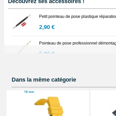
Découvrez ses accessoires !
afin de coller aux lignes d'un poignet. Le bracelet mo
niveau d'un boîtier au moyen de pompes montre non fo
Petit pointeau de pose plastique réparati
2,90 €
Pointeau de pose professionnel démontag
5,90 €
Lot Outils Montre 12 pièces + Sacoche - R
Dans la même catégorie
32,90 €
Kit Réparation Bracelet Montre 2 Pompes
4,90 €