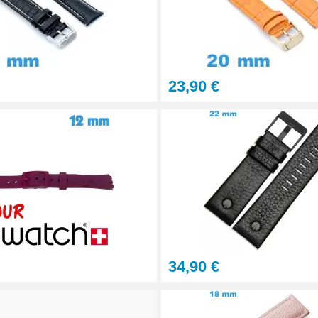
let montre
23,90 €
onnel BERGEON
34,90 €