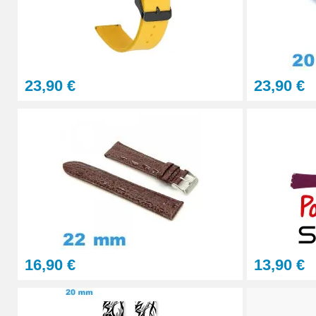
Gros pointeau de pose manipulation brace
4,90 €
23,90 €
23,90 €
Pointeau de pose à 2 têtes
7,90 €
Outil pointeau de pose suisse professi
28,90 €
Pointeau de Pose Tête Interchangeable
16,90 €
13,90 €
9,90 €
Kit Réparation Montre Multifonction