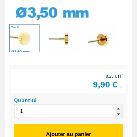
8,25 € HT
9,90 €
ttc
Quantité
Ajouter au panier