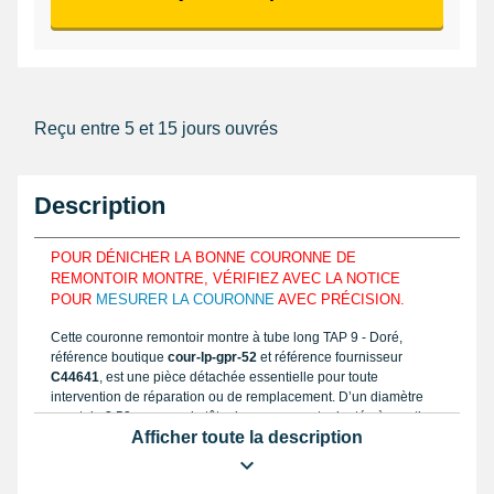
Reçu entre 5 et 15 jours ouvrés
Description
POUR DÉNICHER LA BONNE COURONNE DE
REMONTOIR MONTRE, VÉRIFIEZ AVEC LA NOTICE
POUR
MESURER LA COURONNE
AVEC PRÉCISION.
Cette couronne remontoir montre à tube long TAP 9 - Doré,
référence boutique
cour-lp-gpr-52
et référence fournisseur
C44641
, est une pièce détachée essentielle pour toute
intervention de réparation ou de remplacement. D’un diamètre
exact de 3.50 mm pour la tête de couronne et adaptée à une tige
Afficher toute la description
de couronne (Tap) de calibre mesurant 0,9 mm, elle se positionne
uniquement à la hauteur de la
stem
correspondante. Sa
fabrication en acier de qualité supérieure, plaquée or dans la