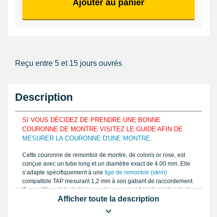
Ajouter au panier
Reçu entre 5 et 15 jours ouvrés
Description
SI VOUS DÉCIDEZ DE PRENDRE UNE BONNE
COURONNE DE MONTRE VISITEZ LE GUIDE AFIN DE
MESURER LA COURONNE D'UNE MONTRE
.
Cette couronne de remontoir de montre, de coloris or rose, est
conçue avec un tube long et un diamètre exact de 4.00 mm. Elle
s’adapte spécifiquement à une
tige de remontoir (stem)
compatible TAP mesurant 1,2 mm à son gabarit de raccordement.
Ce modèle est destiné au remplacement ou à la réparation de la
Afficher toute la description
tige de couronne sur les montres nécessitant ce type de pièce
détachée, notamment dans le cadre de la restauration de garde-
temps. Sa fabrication en acier inoxydable de haute qualité assure