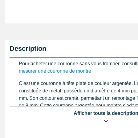
Description
Pour acheter une couronne sans vous tromper, consult
mesurer une couronne de montre
C'est une couronne à tête plate de couleur argentée. L
constituée de métal, possède un diamètre de 4 mm pou
mm. Son contour est cranté, permettant un remontage fa
de 9 mm. Cette couronne argentée pour montre s'adap
tige de remontoir, également appelée stem, vendue sé
Afficher toute la descriptio
interne du tube est de 0,90 mm. Ce produit est vendu à 
CARACTÉRISTIQUES DE LA COURONNE