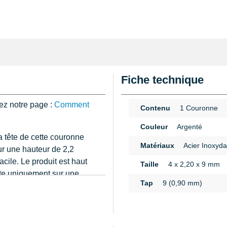
Fiche technique
ez notre page :
Comment
Contenu
1 Couronne
Couleur
Argenté
a tête de cette couronne
Matériaux
Acier Inoxyda
r une hauteur de 2,2
cile. Le produit est haut
Taille
4 x 2,20 x 9 mm
te uniquement sur une
Tap
9 (0,90 mm)
parément. Le diamètre
n
l'unité.