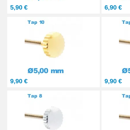
5,90 €
6,90 €
Loupe grossissante 10X avec LED
8,90 €
Loupe grossissante 10X
6,90 €
Lunettes grossissantes à LED à verres in
9,90 €
9,90 €
23,90 €
Pince antistatique ST-15 réparation élect
4,90 €
Pince antistatique electronique ST-12 rép