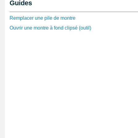
Guides
La couronne est de couleur argent
Hauteur totale : 9 mm
Remplacer une pile de montre
Diamètre interne du tube : 0,90 mm
Hauteur de la tête : 2,2 mm
Ouvrir une montre à fond clipsé (outil)
Diamètre de la tête : 4 mm