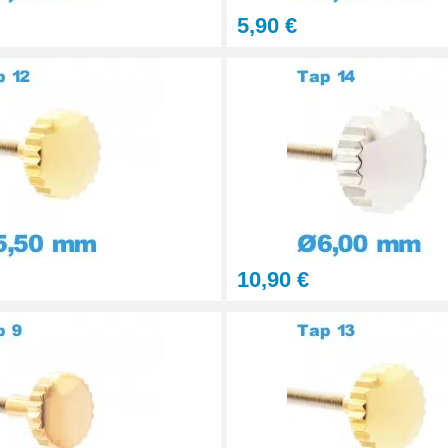
5,90 €
terchangeables
10,90 €
ronique montre pas chère
aration montre pas chère