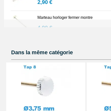
2,90 €
Marteau horloger fermer montre
4,90 €
Outil soulever couvercle arrière montre
Dans la même catégorie
4,90 €
Pince antistatique montre pas chère
5,90 €
Kit - Changer la pile d'une montre - répar
10,90 €