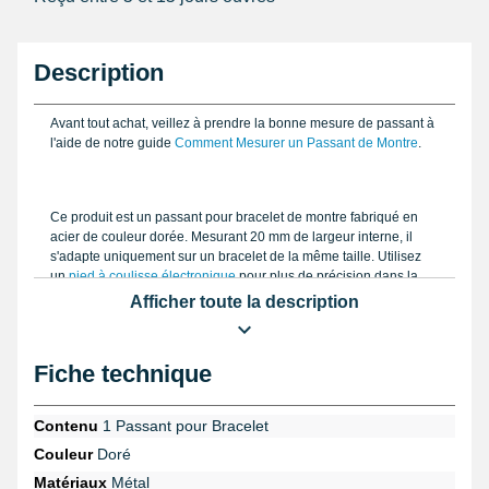
Description
Avant tout achat, veillez à prendre la bonne mesure de passant à
l'aide de notre guide
Comment Mesurer un Passant de Montre
.
Ce produit est un passant pour bracelet de montre fabriqué en
acier de couleur dorée. Mesurant 20 mm de largeur interne, il
s'adapte uniquement sur un bracelet de la même taille. Utilisez
un
pied à coulisse électronique
pour plus de précision dans la
prise de vos mesures. Ce passant de montre est utile pour garder
Afficher toute la description
un bracelet solidement attaché au poignet, sans que la languette
ne bouge.
Fiche technique
C'est un produit qui s'adapte sur tout type de montre, notamment
Contenu
1 Passant pour Bracelet
les montres Casio G Shock.
Couleur
Doré
Matériaux
Métal