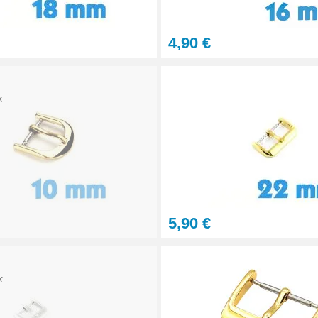
4,90 €
e bracelet montre
K
5,90 €
K