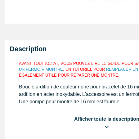
Description
AVANT TOUT ACHAT, VOUS POUVEZ LIRE LE GUIDE POUR 
UN FERMOIR MONTRE
. UN TUTORIEL POUR
REMPLACER UN
ÉGALEMENT UTILE POUR RÉPARER UNE MONTRE.
Boucle ardillon de couleur noire pour bracelet de 16 
ardillon en acier inoxydable. L'accessoire est un fermoi
Une pompe pour montre de 16 mm est fournie.
Attention : la boucle ardillon s'utilise uniquement 
Afficher toute la descriptio
La Boucle Ardillon Noir 16 mm en détail
C'est un article parfait pour dépanner le bracelet d'une