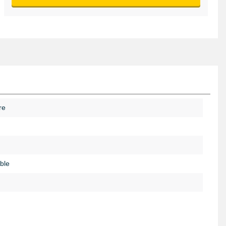
re
ble