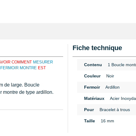
Fiche technique
SAVOIR COMMENT
MESURER
Contenu
1 Boucle mont
 FERMOIR MONTRE
EST
Couleur
Noir
mm de large. Boucle
Fermoir
Ardillon
r montre de type ardillon.
Matériaux
Acier Inoxyda
Pour
Bracelet à trous
sur un bracelet 16 mm.
n
Taille
16 mm
 montre à trous. C'est