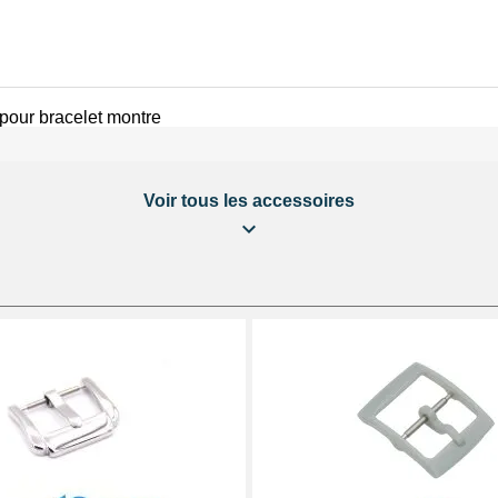
 pour bracelet montre
Voir tous les accessoires
celet montre réparation
 LED
on bracelet montre