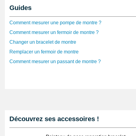
un fermoir montre de type ardillon. S'accomodant
uniq
Guides
perforé, cette boucle ardillon s'adapte sur un bracelet m
silicone. C'est une boucle ardillon qui mesure 21 mm 
Comment mesurer une pompe de montre ?
longueur au total. Elle est faite en acier inoxydable de
Comment mesurer un fermoir de montre ?
ardillon noire dispose d'une pompe pour montre 16 mm
une
pompe pour montre 16 mm
de remplacement. Il est
Changer un bracelet de montre
pompes pour montre avec un
pointeau de pose
.
Remplacer un fermoir de montre
Comment mesurer un passant de montre ?
Découvrez ses accessoires !