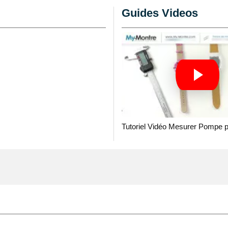
uement
sur un bracelet
Guides Videos
atière cuir, plastique ou
de large pour 23 mm de
 couleur noire. La boucle
 fournie. Ajoutez
 facile de manipuler les
Tutoriel Vidéo Mesurer Pompe 