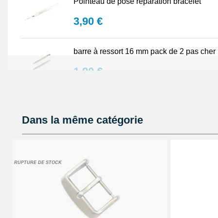
Pointeau de pose reparation bracelet
3,90 €
barre à ressort 16 mm pack de 2 pas cher
1,90 €
barrette à ressort pas chère de 16 mm bra
Dans la même catégorie
0,90 €
Lunette grossissante - Loupe Horloger et
RUPTURE DE STOCK
22,90 €
Petit pointeau de pose plastique réparati